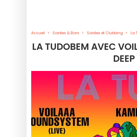
Accueil
Soirées & Bars
Soirées et Clubbing
La 
LA TUDOBEM AVEC VOI
DEEP