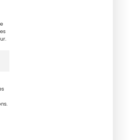
ne
les
ur.
es
ons.