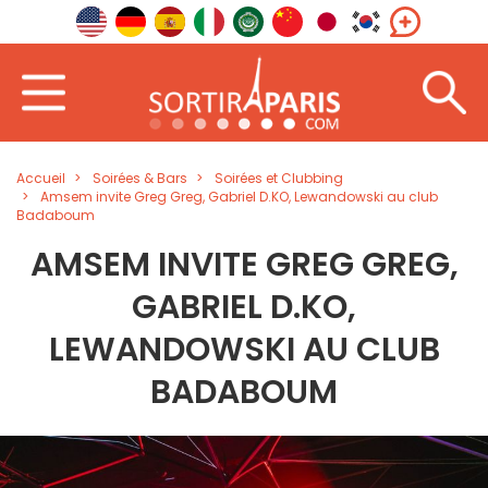
Accueil
Soirées & Bars
Soirées et Clubbing
Amsem invite Greg Greg, Gabriel D.KO, Lewandowski au club
Badaboum
AMSEM INVITE GREG GREG,
GABRIEL D.KO,
LEWANDOWSKI AU CLUB
BADABOUM