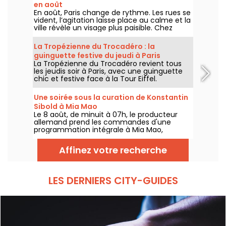
en août
En août, Paris change de rythme. Les rues se
vident, l’agitation laisse place au calme et la
ville révèle un visage plus paisible. Chez
Annette K., on profite de cette parenthèse
unique pour prolonger l’esprit des vacances,
La Tropézienne du Trocadéro : la
les pieds presque dans l’eau, avant le retour
guinguette festive du jeudi à Paris
à la rentrée.
La Tropézienne du Trocadéro revient tous
les jeudis soir à Paris, avec une guinguette
chic et festive face à la Tour Eiffel.
Une soirée sous la curation de Konstantin
Sibold à Mia Mao
Le 8 août, de minuit à 07h, le producteur
allemand prend les commandes d'une
programmation intégrale à Mia Mao,
entouré de Hardt Antoine et EG, pour une
soirée qui traverse la house mélodique, la
Affinez votre recherche
techno et leurs zones frontières.
LES DERNIERS CITY-GUIDES