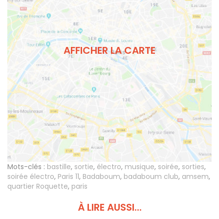
AFFICHER LA CARTE
Mots-clés :
bastille
,
sortie
,
électro
,
musique
,
soirée
,
sorties
,
soirée électro
,
Paris 11
,
Badaboum
,
badaboum club
,
amsem
,
quartier Roquette
,
paris
À LIRE AUSSI...