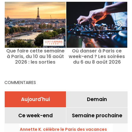
Que faire cette semaine
Où danser à Paris ce
W
à Paris, du 10 au 16 août
week-end ? Les soirées
2026 : les sorties
du 6 au 8 août 2026
incontournables
COMMENTAIRES
Aujourd'hui
Demain
Ce week-end
Semaine prochaine
Annette K. célèbre le Paris des vacances