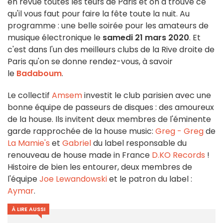
en revue toutes les teufs de Paris et on a trouvé ce
qu'il vous faut pour faire la fête toute la nuit. Au
programme : une belle soirée pour les amateurs de
musique électronique le
samedi 21 mars 2020
. Et
c'est dans l'un des meilleurs clubs de la Rive droite de
Paris qu'on se donne rendez-vous, à savoir
le
Badaboum
.
Le collectif
Amsem
investit le club parisien avec une
bonne équipe de passeurs de disques : des amoureux
de la house. Ils invitent deux membres de l'éminente
garde rapprochée de la house music:
Greg - Greg
de
La Mamie's
et
Gabriel
du label responsable du
renouveau de house made in France
D.KO Records
!
Histoire de bien les entourer, deux membres de
l'équipe
Joe Lewandowski
et le patron du label :
Aymar
.
À LIRE AUSSI