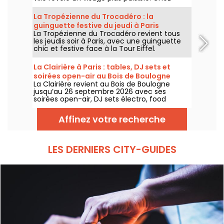
Annette K., on profite de cette parenthèse
unique pour prolonger l’esprit des vacances,
La Tropézienne du Trocadéro : la
les pieds presque dans l’eau, avant le retour
guinguette festive du jeudi à Paris
à la rentrée.
La Tropézienne du Trocadéro revient tous
les jeudis soir à Paris, avec une guinguette
chic et festive face à la Tour Eiffel.
La Clairière à Paris : tables, DJ sets et
soirées open-air au Bois de Boulogne
La Clairière revient au Bois de Boulogne
jusqu’au 26 septembre 2026 avec ses
soirées open-air, DJ sets électro, food
trucks, zone chill et tables à réserver. Installé
au Domaine de Longchamp, ce club en plein
Affinez votre recherche
air parisien accueille le public les vendredis
et samedis soir, avec plusieurs temps forts
tout l’été.
LES DERNIERS CITY-GUIDES