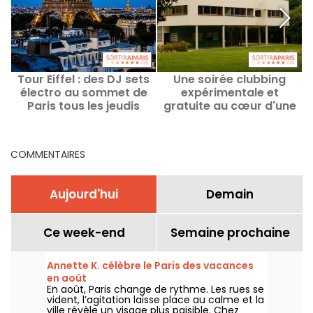
Tour Eiffel : des DJ sets
Une soirée clubbing
électro au sommet de
expérimentale et
Paris tous les jeudis
gratuite au cœur d'une
jusqu'en septembre
villa signée Le Corbusier
en région parisienne
COMMENTAIRES
Aujourd'hui
Demain
Ce week-end
Semaine prochaine
Annette K. célèbre le Paris des vacances
en août
En août, Paris change de rythme. Les rues se
vident, l’agitation laisse place au calme et la
ville révèle un visage plus paisible. Chez