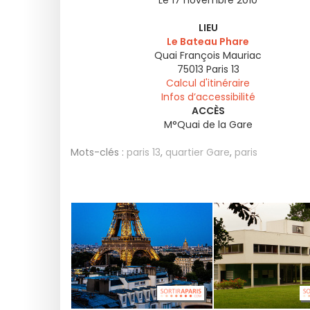
Le 17 novembre 2010
LIEU
Le Bateau Phare
Quai François Mauriac
75013
Paris 13
Calcul d'itinéraire
Infos d’accessibilité
ACCÈS
M°Quai de la Gare
Mots-clés :
paris 13
,
quartier Gare
,
paris