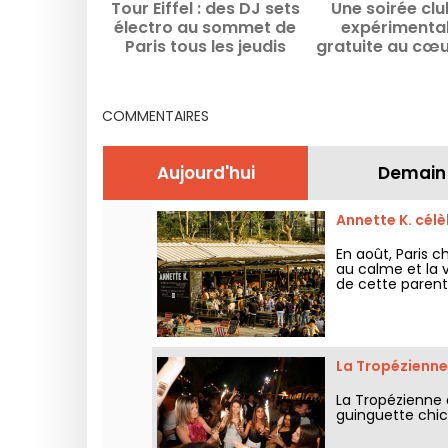
Tour Eiffel : des DJ sets
Une soirée cl
électro au sommet de
expérimental
Paris tous les jeudis
gratuite au cœu
jusqu'en septembre
villa signée Le C
en région pari
COMMENTAIRES
Aujourd'hui
Demain
Annette K. célè
En août, Paris c
au calme et la v
de cette parent
presque dans l’e
La Tropézienne 
La Tropézienne d
guinguette chic 