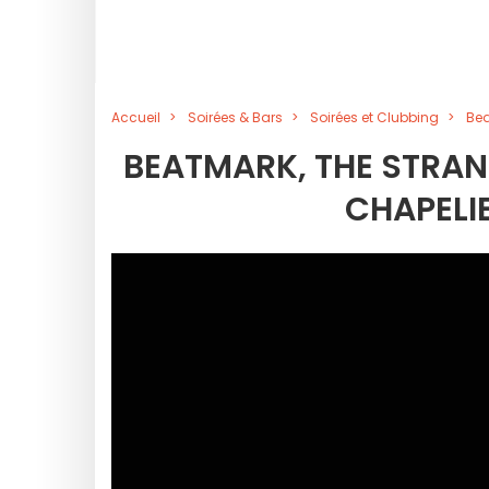
Accueil
Soirées & Bars
Soirées et Clubbing
Bea
BEATMARK, THE STRANG
CHAPELI