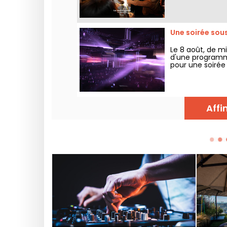
Une soirée sous
Le 8 août, de m
d'une programma
pour une soirée 
frontières.
Affi