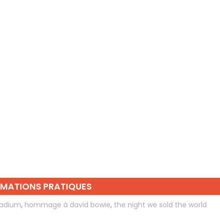
RMATIONS PRATIQUES
ladium
,
hommage à david bowie
,
the night we sold the world