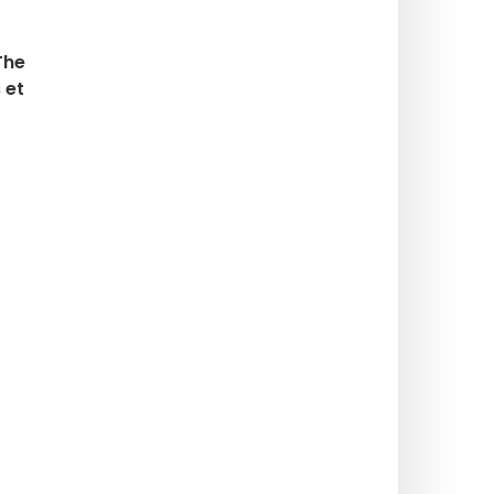
The
 et