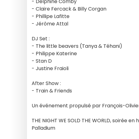
- Delphine Comby
- Claire Fercack & Billy Corgan
- Phillipe Lafitte
- Jérôme Attal
DJ Set :
- The little beavers (Tanya & Téhani)
- Philippe Katerine
- Stan D
- Justine Fraioli
After Show :
- Train & Friends
Un événement propulsé par François-Olivie
THE NIGHT WE SOLD THE WORLD, soirée en ho
Palladium