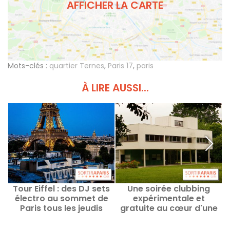
AFFICHER LA CARTE
Mots-clés :
quartier Ternes
,
Paris 17
,
paris
À LIRE AUSSI...
Tour Eiffel : des DJ sets
Une soirée clubbing
électro au sommet de
expérimentale et
Paris tous les jeudis
gratuite au cœur d'une
jusqu'en septembre
villa signée Le Corbusier
en région parisienne