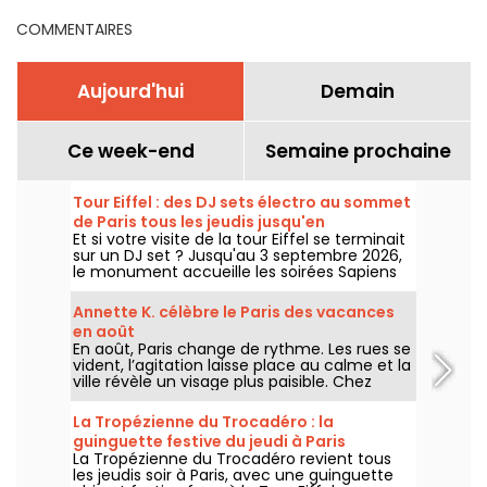
COMMENTAIRES
Aujourd'hui
Demain
Ce week-end
Semaine prochaine
Tour Eiffel : des DJ sets électro au sommet
de Paris tous les jeudis jusqu'en
Et si votre visite de la tour Eiffel se terminait
septembre
sur un DJ set ? Jusqu'au 3 septembre 2026,
le monument accueille les soirées Sapiens
Tower avec Agoria et plusieurs artistes de la
scène électro, chaque jeudi au premier
Annette K. célèbre le Paris des vacances
étage.
en août
En août, Paris change de rythme. Les rues se
vident, l’agitation laisse place au calme et la
ville révèle un visage plus paisible. Chez
Annette K., on profite de cette parenthèse
unique pour prolonger l’esprit des vacances,
La Tropézienne du Trocadéro : la
les pieds presque dans l’eau, avant le retour
guinguette festive du jeudi à Paris
à la rentrée.
La Tropézienne du Trocadéro revient tous
les jeudis soir à Paris, avec une guinguette