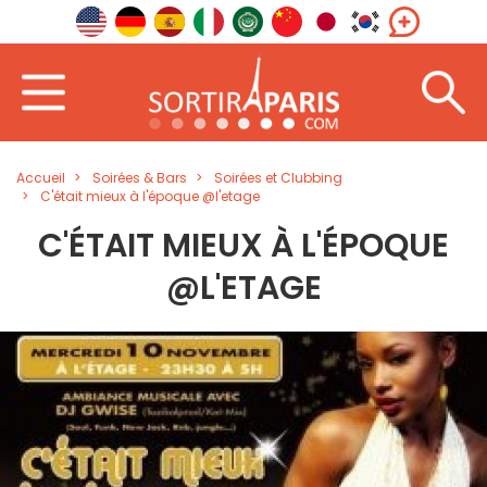
Accueil
Soirées & Bars
Soirées et Clubbing
C'était mieux à l'époque @l'etage
C'ÉTAIT MIEUX À L'ÉPOQUE
@L'ETAGE