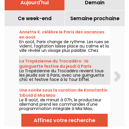
Aujourd'hui
Demain
Ce week-end
Semaine prochaine
Annette K. célèbre le Paris des vacances
en août
En août, Paris change de rythme. Les rues se
vident, l’agitation laisse place au calme et la
ville révèle un visage plus paisible. Chez
Annette K., on profite de cette parenthèse
unique pour prolonger l’esprit des vacances,
La Tropézienne du Trocadéro : la
les pieds presque dans l’eau, avant le retour
guinguette festive du jeudi à Paris
à la rentrée.
La Tropézienne du Trocadéro revient tous
les jeudis soir à Paris, avec une guinguette
chic et festive face à la Tour Eiffel.
Une soirée sous la curation de Konstantin
Sibold à Mia Mao
Le 8 août, de minuit à 07h, le producteur
allemand prend les commandes d'une
programmation intégrale à Mia Mao,
entouré de Hardt Antoine et EG, pour une
soirée qui traverse la house mélodique, la
Affinez votre recherche
techno et leurs zones frontières.