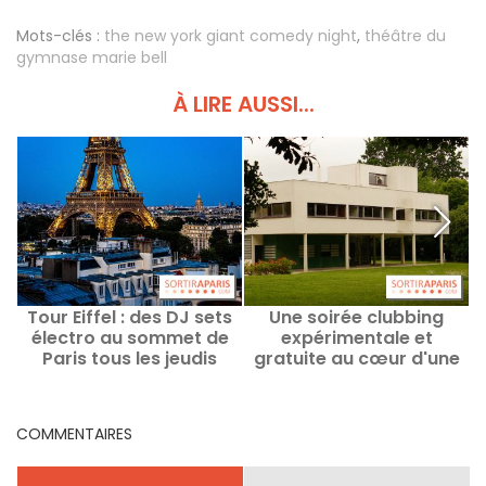
Mots-clés :
the new york giant comedy night
,
théâtre du
gymnase marie bell
À LIRE AUSSI...
Tour Eiffel : des DJ sets
Une soirée clubbing
électro au sommet de
expérimentale et
Paris tous les jeudis
gratuite au cœur d'une
jusqu'en septembre
villa signée Le Corbusier
en région parisienne
COMMENTAIRES