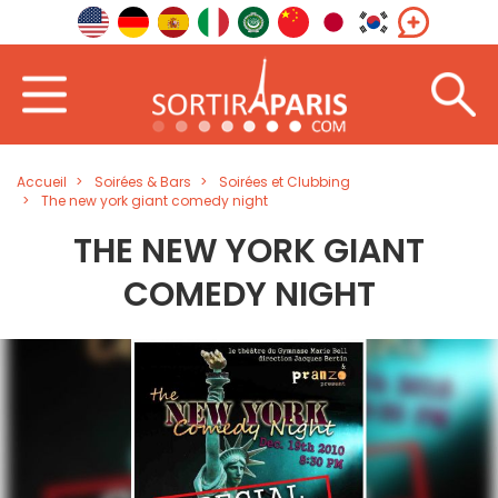
Accueil
Soirées & Bars
Soirées et Clubbing
The new york giant comedy night
THE NEW YORK GIANT
COMEDY NIGHT