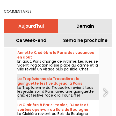
COMMENTAIRES
Aujourd'hui
Demain
Ce week-end
Semaine prochaine
Annette K. célèbre le Paris des vacances
en août
En août, Paris change de rythme. Les rues se
vident, l’agitation laisse place au calme et la
ville révèle un visage plus paisible. Chez
Annette K., on profite de cette parenthèse
unique pour prolonger l’esprit des vacances,
La Tropézienne du Trocadéro : la
les pieds presque dans l’eau, avant le retour
guinguette festive du jeudi à Paris
à la rentrée.
La Tropézienne du Trocadéro revient tous
les jeudis soir à Paris, avec une guinguette
chic et festive face à la Tour Eiffel.
La Clairière à Paris : tables, DJ sets et
soirées open-air au Bois de Boulogne
La Clairière revient au Bois de Boulogne