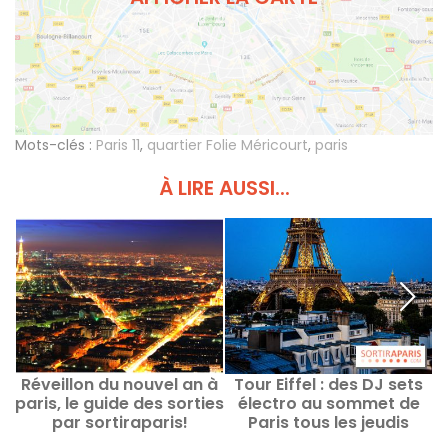
Mots-clés :
Paris 11
,
quartier Folie Méricourt
,
paris
À LIRE AUSSI...
Réveillon du nouvel an à
Tour Eiffel : des DJ sets
paris, le guide des sorties
électro au sommet de
par sortiraparis!
Paris tous les jeudis
jusqu'en septembre
v