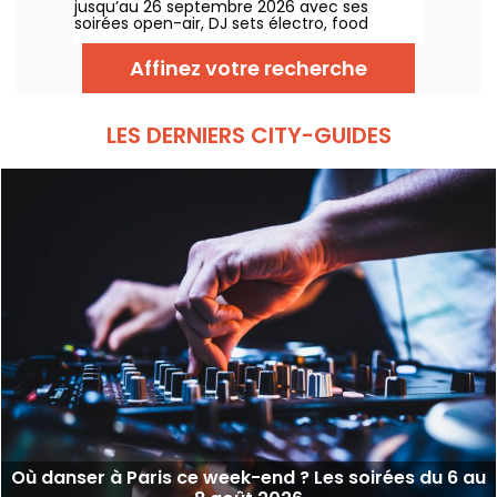
jusqu’au 26 septembre 2026 avec ses
soirées open-air, DJ sets électro, food
trucks, zone chill et tables à réserver. Installé
au Domaine de Longchamp, ce club en plein
Affinez votre recherche
air parisien accueille le public les vendredis
et samedis soir, avec plusieurs temps forts
tout l’été.
LES DERNIERS CITY-GUIDES
Où danser à Paris ce week-end ? Les soirées du 6 au