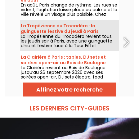
En août, Paris change de rythme. Les rues se
vident, l’agitation laisse place au calme et la
ville révèle un visage plus paisible. Chez
Annette K., on profite de cette parenthèse
unique pour prolonger l’esprit des vacances,
La Tropézienne du Trocadéro : la
les pieds presque dans l’eau, avant le retour
guinguette festive du jeudi à Paris
à la rentrée.
La Tropézienne du Trocadéro revient tous
les jeudis soir à Paris, avec une guinguette
chic et festive face à la Tour Eiffel.
La Clairière à Paris : tables, DJ sets et
soirées open-air au Bois de Boulogne
La Clairière revient au Bois de Boulogne
jusqu’au 26 septembre 2026 avec ses
soirées open-air, DJ sets électro, food
trucks, zone chill et tables à réserver. Installé
au Domaine de Longchamp, ce club en plein
Affinez votre recherche
air parisien accueille le public les vendredis
et samedis soir, avec plusieurs temps forts
tout l’été.
LES DERNIERS CITY-GUIDES