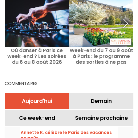
Où danser à Paris ce
Week-end du 7 au 9 août
week-end ? Les soirées
à Paris : le programme
P
du 6 au 8 août 2026
des sorties à ne pas
manquer
COMMENTAIRES
Aujourd'hui
Demain
Ce week-end
Semaine prochaine
Annette K. célèbre le Paris des vacances
en août