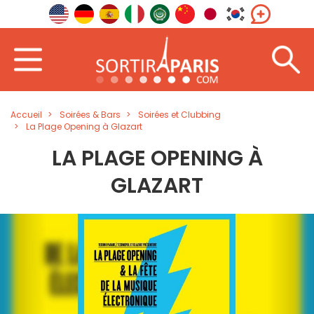
Accueil
Soirées & Bars
Soirées et Clubbing
La Plage Opening à Glazart
LA PLAGE OPENING À
GLAZART