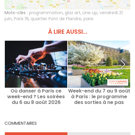
Mots-clés :
programmation
,
glaz art
,
Line up
,
vendredi 21
juin
,
Paris 19
,
quartier Pont de Flandre
,
paris
À LIRE AUSSI...
Où danser à Paris ce
Week-end du 7 au 9 août
F
week-end ? Les soirées
à Paris : le programme
du 6 au 8 août 2026
des sorties à ne pas
manquer
COMMENTAIRES