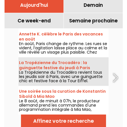
Aujourd'hui
Demain
Ce week-end
Semaine prochaine
Annette K. célèbre le Paris des vacances
en août
En août, Paris change de rythme. Les rues se
vident, l’agitation laisse place au calme et la
ville révèle un visage plus paisible. Chez
Annette K., on profite de cette parenthèse
unique pour prolonger l’esprit des vacances,
La Tropézienne du Trocadéro : la
les pieds presque dans l’eau, avant le retour
guinguette festive du jeudi à Paris
à la rentrée.
La Tropézienne du Trocadéro revient tous
les jeudis soir à Paris, avec une guinguette
chic et festive face à la Tour Eiffel.
Une soirée sous la curation de Konstantin
Sibold à Mia Mao
Le 8 août, de minuit à 07h, le producteur
allemand prend les commandes d'une
programmation intégrale à Mia Mao,
entouré de Hardt Antoine et EG, pour une
soirée qui traverse la house mélodique, la
Affinez votre recherche
techno et leurs zones frontières.