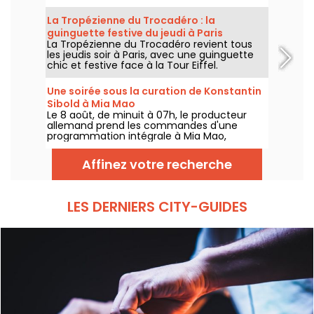
Annette K., on profite de cette parenthèse
unique pour prolonger l’esprit des vacances,
La Tropézienne du Trocadéro : la
les pieds presque dans l’eau, avant le retour
guinguette festive du jeudi à Paris
à la rentrée.
La Tropézienne du Trocadéro revient tous
les jeudis soir à Paris, avec une guinguette
chic et festive face à la Tour Eiffel.
Une soirée sous la curation de Konstantin
Sibold à Mia Mao
Le 8 août, de minuit à 07h, le producteur
allemand prend les commandes d'une
programmation intégrale à Mia Mao,
entouré de Hardt Antoine et EG, pour une
soirée qui traverse la house mélodique, la
Affinez votre recherche
techno et leurs zones frontières.
LES DERNIERS CITY-GUIDES