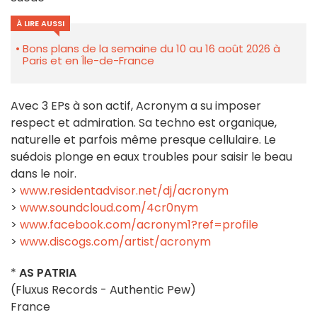
À LIRE AUSSI
Bons plans de la semaine du 10 au 16 août 2026 à
Paris et en Île-de-France
Avec 3 EPs à son actif, Acronym a su imposer
respect et admiration. Sa techno est organique,
naturelle et parfois même presque cellulaire. Le
suédois plonge en eaux troubles pour saisir le beau
dans le noir.
>
www.residentadvisor.net/dj/acronym
>
www.soundcloud.com/4cr0nym
>
www.facebook.com/acronym1?ref=profile
>
www.discogs.com/artist/acronym
*
AS PATRIA
(Fluxus Records - Authentic Pew)
France