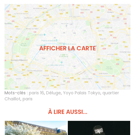
AFFICHER LA CARTE
Mots-clés :
paris 16
,
Déluge
,
Yoyo Palais Tokyo
,
quartier
Chaillot
,
paris
À LIRE AUSSI...