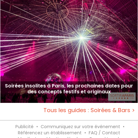
Soirées insolites à Paris, les prochaines dates pour
des concepts festifs et originaux
Tous les guides : Soirées & Bars >
Publicité
•
Communiquez sur votre événement
•
Référencez un établissement
•
FAQ / Contact