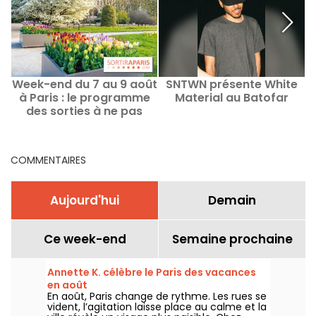
Week-end du 7 au 9 août
SNTWN présente White
à Paris : le programme
Material au Batofar
des sorties à ne pas
manquer
COMMENTAIRES
Aujourd'hui
Demain
Ce week-end
Semaine prochaine
Annette K. célèbre le Paris des vacances
en août
En août, Paris change de rythme. Les rues se
vident, l’agitation laisse place au calme et la