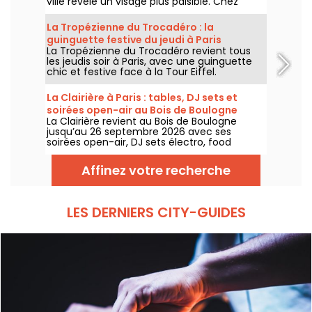
ville révèle un visage plus paisible. Chez
Annette K., on profite de cette parenthèse
unique pour prolonger l’esprit des vacances,
La Tropézienne du Trocadéro : la
les pieds presque dans l’eau, avant le retour
guinguette festive du jeudi à Paris
à la rentrée.
La Tropézienne du Trocadéro revient tous
les jeudis soir à Paris, avec une guinguette
chic et festive face à la Tour Eiffel.
La Clairière à Paris : tables, DJ sets et
soirées open-air au Bois de Boulogne
La Clairière revient au Bois de Boulogne
jusqu’au 26 septembre 2026 avec ses
soirées open-air, DJ sets électro, food
trucks, zone chill et tables à réserver. Installé
au Domaine de Longchamp, ce club en plein
Affinez votre recherche
air parisien accueille le public les vendredis
et samedis soir, avec plusieurs temps forts
tout l’été.
LES DERNIERS CITY-GUIDES