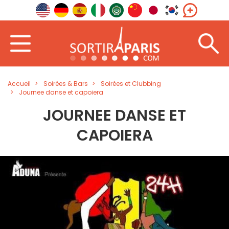
Accueil
Soirées & Bars
Soirées et Clubbing
Journee danse et capoiera
JOURNEE DANSE ET
CAPOIERA