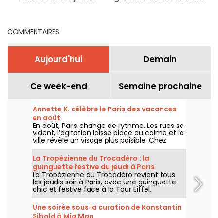
jusqu'en septembre
villa signée Le Corbusier
en région parisienne
COMMENTAIRES
Aujourd'hui
Demain
Ce week-end
Semaine prochaine
Annette K. célèbre le Paris des vacances
en août
En août, Paris change de rythme. Les rues se
vident, l’agitation laisse place au calme et la
ville révèle un visage plus paisible. Chez
Annette K., on profite de cette parenthèse
unique pour prolonger l’esprit des vacances,
La Tropézienne du Trocadéro : la
les pieds presque dans l’eau, avant le retour
guinguette festive du jeudi à Paris
à la rentrée.
La Tropézienne du Trocadéro revient tous
les jeudis soir à Paris, avec une guinguette
chic et festive face à la Tour Eiffel.
Une soirée sous la curation de Konstantin
Sibold à Mia Mao