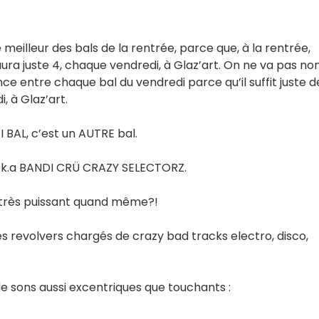
eilleur des bals de la rentrée, parce que, à la rentrée,
 aura juste 4, chaque vendredi, à Glaz’art. On ne va pas no
e entre chaque bal du vendredi parce qu’il suffit juste d
, à Glaz’art.
I BAL, c’est un AUTRE bal.
a.k.a BANDI CRÜ CRAZY SELECTORZ.
w très puissant quand même?!
es revolvers chargés de crazy bad tracks electro, disco,
e sons aussi excentriques que touchants :