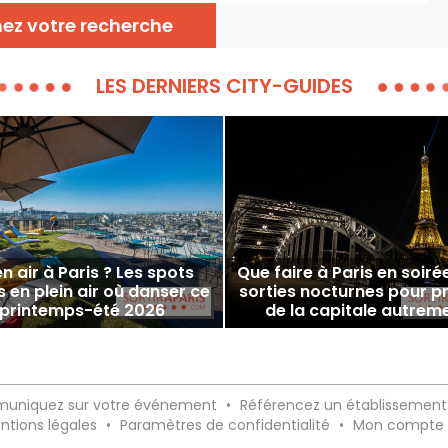
nez votre recherche
LES DERNIERS CITY-GUIDES
n air à Paris ? Les spots
Que faire à Paris en soiré
s en plein air où danser ce
sorties nocturnes pour pr
printemps-été 2026
de la capitale autrem
uniquez sur votre événement
•
Référencez un établissement
ntions légales
•
Paramètres de confidentialité
•
Mon compte