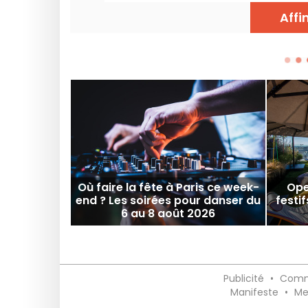
Affi
Où faire la fête à Paris ce week-
Ope
end ? Les soirées pour danser du
festif
6 au 8 août 2026
Publicité
•
Comm
Manifeste
•
Me