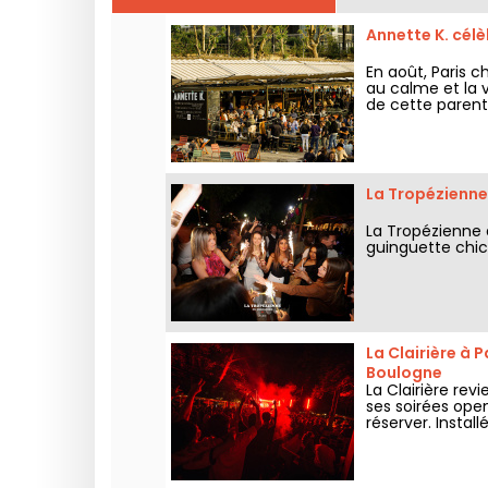
Annette K. célè
En août, Paris c
au calme et la v
de cette parent
presque dans l’e
La Tropézienne 
La Tropézienne d
guinguette chic 
La Clairière à P
Boulogne
La Clairière re
ses soirées open
réserver. Instal
accueille le pub
tout l’été.