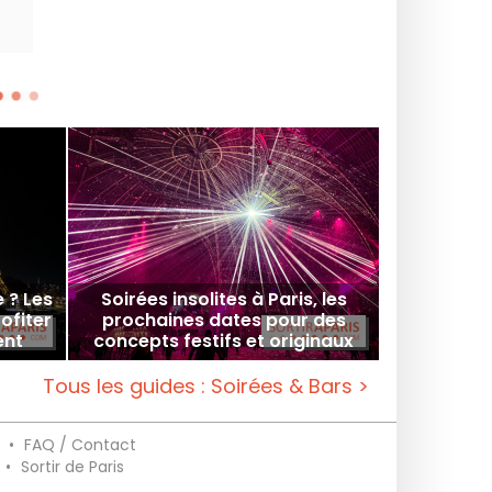
e ? Les
Soirées insolites à Paris, les
ofiter
prochaines dates pour des
ent
concepts festifs et originaux
Tous les guides : Soirées & Bars >
•
FAQ / Contact
•
Sortir de Paris