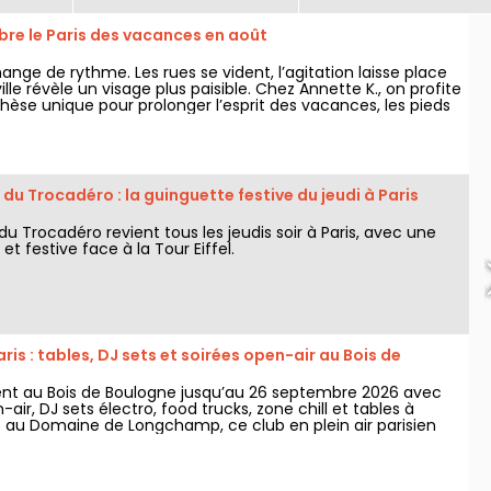
bre le Paris des vacances en août
hange de rythme. Les rues se vident, l’agitation laisse place
ille révèle un visage plus paisible. Chez Annette K., on profite
hèse unique pour prolonger l’esprit des vacances, les pieds
au, avant le retour à la rentrée.
du Trocadéro : la guinguette festive du jeudi à Paris
u Trocadéro revient tous les jeudis soir à Paris, avec une
et festive face à la Tour Eiffel.
aris : tables, DJ sets et soirées open-air au Bois de
vient au Bois de Boulogne jusqu’au 26 septembre 2026 avec
-air, DJ sets électro, food trucks, zone chill et tables à
lé au Domaine de Longchamp, ce club en plein air parisien
lic les vendredis et samedis soir, avec plusieurs temps forts