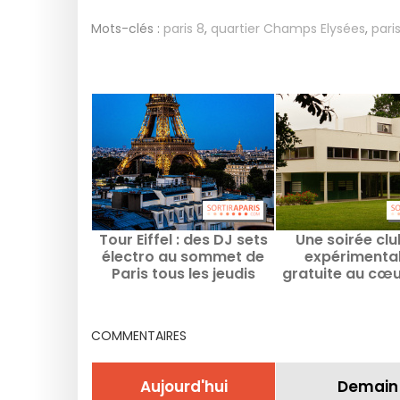
Mots-clés :
paris 8
,
quartier Champs Elysées
,
pari
Tour Eiffel : des DJ sets
Une soirée cl
électro au sommet de
expérimental
Paris tous les jeudis
gratuite au cœu
jusqu'en septembre
villa signée Le C
en région pari
COMMENTAIRES
Aujourd'hui
Demain