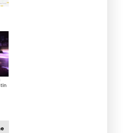
a
tin
ne