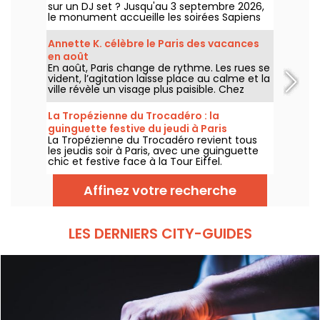
sur un DJ set ? Jusqu'au 3 septembre 2026,
le monument accueille les soirées Sapiens
Tower avec Agoria et plusieurs artistes de la
scène électro, chaque jeudi au premier
Annette K. célèbre le Paris des vacances
étage.
en août
En août, Paris change de rythme. Les rues se
vident, l’agitation laisse place au calme et la
ville révèle un visage plus paisible. Chez
Annette K., on profite de cette parenthèse
unique pour prolonger l’esprit des vacances,
La Tropézienne du Trocadéro : la
les pieds presque dans l’eau, avant le retour
guinguette festive du jeudi à Paris
à la rentrée.
La Tropézienne du Trocadéro revient tous
les jeudis soir à Paris, avec une guinguette
chic et festive face à la Tour Eiffel.
Affinez votre recherche
LES DERNIERS CITY-GUIDES