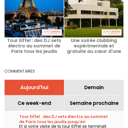
Tour Eiffel : des DJ sets
Une soirée clubbing
électro au sommet de
expérimentale et
Paris tous les jeudis
gratuite au cœur d'une
jusqu'en septembre
villa signée Le Corbusier
en région parisienne
COMMENTAIRES
Aujourd'hui
Demain
Ce week-end
Semaine prochaine
Tour Eiffel : des DJ sets électro au sommet
de Paris tous les jeudis jusqu'en
Et si votre visite de la tour Eiffel se terminait
septembre