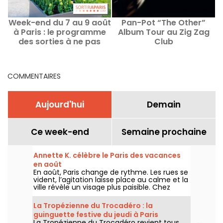
Week-end du 7 au 9 août
Pan-Pot “The Other”
à Paris : le programme
Album Tour au Zig Zag
des sorties à ne pas
Club
manquer
COMMENTAIRES
Aujourd'hui
Demain
Ce week-end
Semaine prochaine
Annette K. célèbre le Paris des vacances
en août
En août, Paris change de rythme. Les rues se
vident, l’agitation laisse place au calme et la
ville révèle un visage plus paisible. Chez
Annette K., on profite de cette parenthèse
unique pour prolonger l’esprit des vacances,
La Tropézienne du Trocadéro : la
les pieds presque dans l’eau, avant le retour
guinguette festive du jeudi à Paris
à la rentrée.
La Tropézienne du Trocadéro revient tous