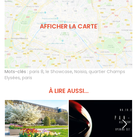
AFFICHER LA CARTE
Mots-clés :
paris 8
,
le Showcase
,
Noisia
,
quartier Champs
Elysées
,
paris
À LIRE AUSSI...