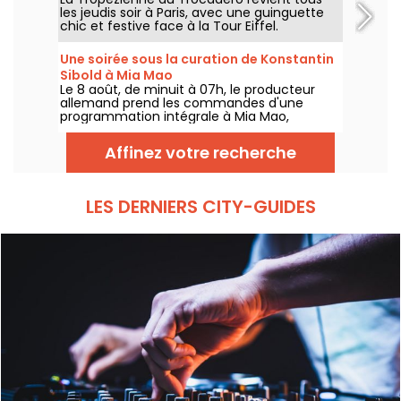
les jeudis soir à Paris, avec une guinguette
chic et festive face à la Tour Eiffel.
Une soirée sous la curation de Konstantin
Sibold à Mia Mao
Le 8 août, de minuit à 07h, le producteur
allemand prend les commandes d'une
programmation intégrale à Mia Mao,
entouré de Hardt Antoine et EG, pour une
soirée qui traverse la house mélodique, la
Affinez votre recherche
techno et leurs zones frontières.
LES DERNIERS CITY-GUIDES