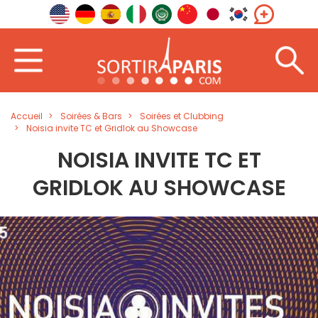
Accueil
Soirées & Bars
Soirées et Clubbing
Noisia invite TC et Gridlok au Showcase
NOISIA INVITE TC ET
GRIDLOK AU SHOWCASE