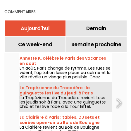
en région parisienne
COMMENTAIRES
Aujourd'hui
Demain
Ce week-end
Semaine prochaine
Annette K. célèbre le Paris des vacances
en août
En août, Paris change de rythme. Les rues se
vident, l’agitation laisse place au calme et la
ville révèle un visage plus paisible. Chez
Annette K., on profite de cette parenthèse
unique pour prolonger l’esprit des vacances,
La Tropézienne du Trocadéro : la
les pieds presque dans l’eau, avant le retour
guinguette festive du jeudi à Paris
à la rentrée.
La Tropézienne du Trocadéro revient tous
les jeudis soir à Paris, avec une guinguette
chic et festive face à la Tour Eiffel.
La Clairière à Paris : tables, DJ sets et
soirées open-air au Bois de Boulogne
La Clairière revient au Bois de Boulogne