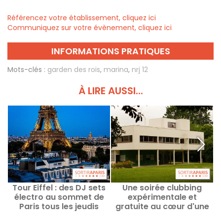
Référencez votre établissement, cliquez ici
Communiquez sur votre évènement, cliquez ici
INFORMATIONS PRATIQUES
Mots-clés :
garden des rois
,
marina
,
nrj 12
À LIRE AUSSI...
Tour Eiffel : des DJ sets
Une soirée clubbing
électro au sommet de
expérimentale et
Paris tous les jeudis
gratuite au cœur d'une
jusqu'en septembre
villa signée Le Corbusier