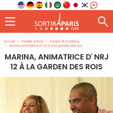
Accueil
Soirées & Bars
Soirées et Clubbing
Marina, animatrice d' nrj 12 à la garden des rois
MARINA, ANIMATRICE D' NRJ
12 À LA GARDEN DES ROIS