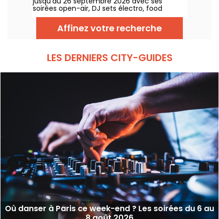
jusqu’au 26 septembre 2026 avec ses
soirées open-air, DJ sets électro, food
trucks, zone chill et tables à réserver. Installé
au Domaine de Longchamp, ce club en plein
Affinez votre recherche
air parisien accueille le public les vendredis
et samedis soir, avec plusieurs temps forts
tout l’été.
LES DERNIERS CITY-GUIDES
Où danser à Paris ce week-end ? Les soirées du 6 au
8 août 2026