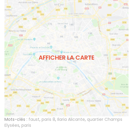
AFFICHER LA CARTE
Mots-clés :
faust
,
paris 8
,
Ilaria Alicante
,
quartier Champs
Elysées
,
paris