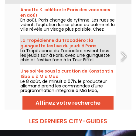
Annette K. célèbre le Paris des vacances
en août
En août, Paris change de rythme. Les rues se
vident, l’agitation laisse place au calme et la
ville révèle un visage plus paisible. Chez
Annette K., on profite de cette parenthèse
unique pour prolonger l’esprit des vacances,
La Tropézienne du Trocadéro : la
les pieds presque dans l’eau, avant le retour
guinguette festive du jeudi à Paris
à la rentrée.
La Tropézienne du Trocadéro revient tous
les jeudis soir à Paris, avec une guinguette
chic et festive face à la Tour Eiffel.
Une soirée sous la curation de Konstantin
Sibold à Mia Mao
Le 8 août, de minuit à 07h, le producteur
allemand prend les commandes d'une
programmation intégrale à Mia Mao,
entouré de Hardt Antoine et EG, pour une
soirée qui traverse la house mélodique, la
Affinez votre recherche
techno et leurs zones frontières.
LES DERNIERS CITY-GUIDES