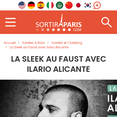
Accueil
Soirées & Bars
Soirées et Clubbing
La Sleek au Faust avec Ilario Alicante
LA SLEEK AU FAUST AVEC
ILARIO ALICANTE