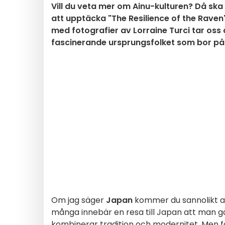
Vill du veta mer om Ainu-kulturen? Då ska d
att upptäcka "The Resilience of the Raven" fr
med fotografier av Lorraine Turci tar oss d
fascinerande ursprungsfolket som bor på
Om jag säger
Japan
kommer du sannolikt at
många innebär en resa till Japan att man gå
kombinerar tradition och modernitet. Men 