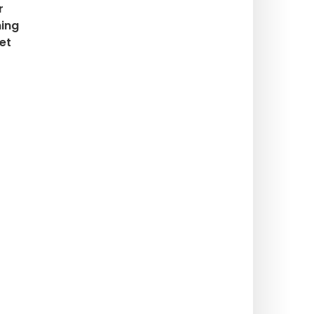
r
ning
et