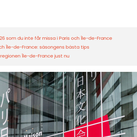
026 som du inte får missa i Paris och Île-de-France
och Île-de-France: säsongens bästa tips
 regionen Île-de-France just nu