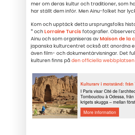
mer om deras kultur och traditioner, som h
har ställt dem inför. Men Ainu-folket har lyck
Kom och upptäck detta ursprungsfolks hist
"
och
Lorraine Turcis
fotografier. Observera a
Ainu och som organiseras av
Maison de la 
japanska kulturcentret också att anordna e
även film- och dokumentärvisningar. Det f
kulturen finns på
den officiella webbplatsen 