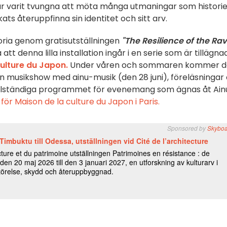
ar varit tvungna att möta många utmaningar som histori
ats återuppfinna sin identitet och sitt arv.
oria genom gratisutställningen
"The Resilience of the Ra
tt denna lilla installation ingår i en serie som är tillägna
culture du Japon.
Under våren och sommaren kommer d
n musikshow med ainu-musik (den 28 juni), föreläsningar
ullständiga programmet för evenemang som ägnas åt Ain
för Maison de la culture du Japon i Paris.