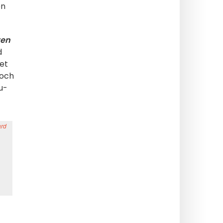
en
ven
d
et
 och
u-