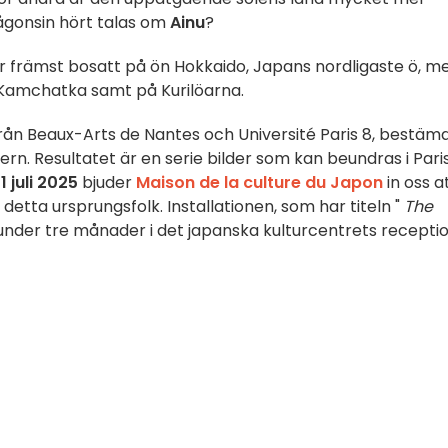
ågonsin hört talas om
Ainu
?
är främst bosatt på ön Hokkaido, Japans nordligaste ö, m
 Kamchatka samt på Kurilöarna.
rån Beaux-Arts de Nantes och Université Paris 8, bestäm
ntern. Resultatet är en serie bilder som kan beundras i Paris
1 juli 2025
bjuder
Maison de la culture du Japon
in oss a
 detta ursprungsfolk. Installationen, som har titeln "
The
under tre månader i det japanska kulturcentrets receptio