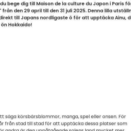
u bege dig till Maison de la culture du Japon i Paris fö
ån den 29 april till den 31 juli 2025. Denna lilla utställ
irekt till Japans nordligaste ö för att upptäcka Ainu, d
 ön Hokkaido!
t säga körsbärsblommor, manga, spel eller onsen. För
r från stad till stad för att upptäcka dessa platser som
för andra är den uppåtgående solens land mycket mer