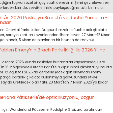
lığını taşıyan özel bir çay saati deneyimi. Şehri çevreleyen en
lerden birinde, sevdiklerinizle paylaşacağınız tatlı bir mola.
ris'in 2026 Paskalya Brunch'ı ve Ruche Yumurta -
ından
in Oriental Paris, Julien Dugourd imzalı La Ruche adlı çikolata
ser, sarayın kent arı kovanlarından ilham alıyor. 27 Mart–12 Nisan
ışta olacak, 5 Nisan’da planlanan bir brunch da mevcut.
bien Emery'nin Brach Paris İkiliği ile 2026 Yılına
 Bir Tasarım 2026 yılında Paskalya kutlamaları kapsamında, usta
in 16. bölgesindeki Brach Paris'te “Eklips” isimli çikolatalı yumurta
or. 12 Ağustos 2026'da gerçekleşecek gök olayından ilham
 parça, karanlık çikolata kullanımıyla gökyüzündeki etkiyi
rlı sayıda üretilecek olan tatlı, 20 Mart'tan 7 Nisan 2026'ya kadar
rland Pâtisserie'de optik illüzyonlu, özgün
rı için Wonderland Pâtisserie, Rodolphe Groizard tarafından