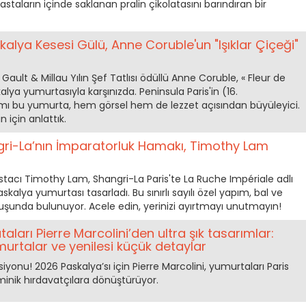
staların içinde saklanan pralin çikolatasını barındıran bir
skalya Kesesi Gülü, Anne Coruble'un "Işıklar Çiçeği"
ult & Millau Yılın Şef Tatlısı ödüllü Anne Coruble, « Fleur de
alya yumurtasıyla karşınızda. Peninsula Paris'in (16.
mı bu yumurta, hem görsel hem de lezzet açısından büyüleyici.
n için anlattık.
gri-La’nın İmparatorluk Hamakı, Timothy Lam
stacı Timothy Lam, Shangri-La Paris'te La Ruche Impériale adlı
skalya yumurtası tasarladı. Bu sınırlı sayılı özel yapım, bal ve
ruşunda bulunuyor. Acele edin, yerinizi ayırtmayı unutmayın!
aları Pierre Marcolini’den ultra şık tasarımlar:
rtalar ve yenilesi küçük detaylar
yonu! 2026 Paskalya’sı için Pierre Marcolini, yumurtaları Paris
minik hırdavatçılara dönüştürüyor.