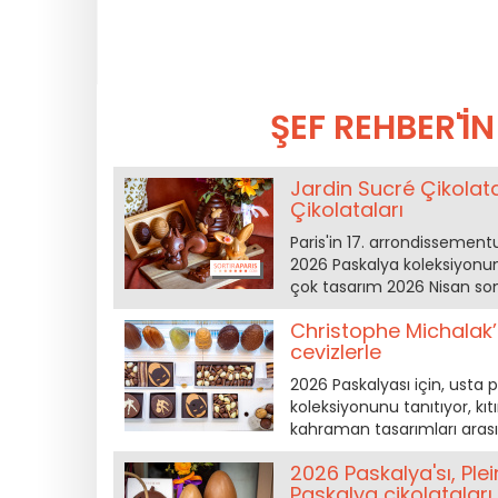
ŞEF REHBER'İ
Jardin Sucré Çikolat
Çikolataları
Paris'in 17. arrondissement
2026 Paskalya koleksiyonunu
çok tasarım 2026 Nisan son
Christophe Michalak’ı
cevizlerle
2026 Paskalyası için, usta p
koleksiyonunu tanıtıyor, kıt
kahraman tasarımları arası
2026 Paskalya'sı, Ple
Paskalya çikolataları