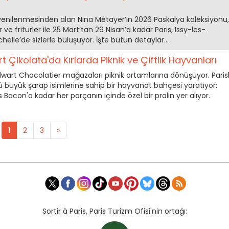
yenilenmesinden alan Nina Métayer’ın 2026 Paskalya koleksiyonu,
r ve fritürler ile 25 Mart’tan 29 Nisan’a kadar Paris, Issy-les-
elle’de sizlerle buluşuyor. İşte bütün detaylar…
 Çikolata'da Kırlarda Piknik ve Çiftlik Hayvanları
dwart Chocolatier mağazaları piknik ortamlarına dönüşüyor. Parisl
ü büyük şarap isimlerine sahip bir hayvanat bahçesi yaratıyor:
 Bacon'a kadar her parçanın içinde özel bir pralin yer alıyor.
1
2
3
»
Sortir à Paris, Paris Turizm Ofisi'nin ortağı: