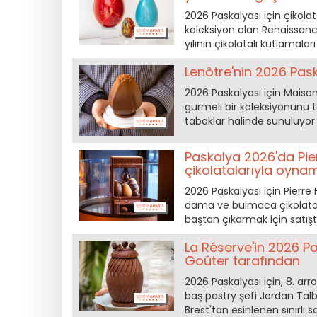
2026 Paskalyası için çikola
koleksiyon olan Renaissanc
yılının çikolatalı kutlamaları
Lenôtre'nin 2026 Pas
2026 Paskalyası için Maison 
gurmeli bir koleksiyonunu t
tabaklar halinde sunuluyor
Paskalya 2026'da Pier
çikolatalarıyla oyna
2026 Paskalyası için Pierre 
dama ve bulmaca çikolataya
baştan çıkarmak için satışt
La Réserve'in 2026 P
Goûter tarafından
2026 Paskalyası için, 8. ar
baş pastry şefi Jordan Talbot
Brest'tan esinlenen sınırlı