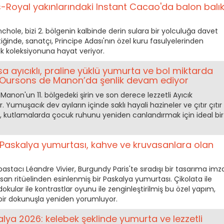
s-Royal yakınlarındaki Instant Cacao'da balon balı
chole, bizi 2. bölgenin kalbinde derin sulara bir yolculuğa davet
iğinde, sanatçı, Principe Adası'nın özel kuru fasulyelerinden
ık koleksiyonuna hayat veriyor.
 ayıcıklı, praline yüklü yumurta ve bol miktarda
 Oursons de Manon’da şenlik devam ediyor
 Manon'un 11. bölgedeki şirin ve son derece lezzetli Ayıcık
 Yumuşacık dev ayıların içinde saklı hayali hazineler ve çıtır çıtır
a, kutlamalarda çocuk ruhunu yeniden canlandırmak için ideal bir
ı Paskalya yumurtası, kahve ve kruvasanlara olan
pastacı Léandre Vivier, Burgundy Paris'te sıradışı bir tasarıma imz
asan ritüelinden esinlenmiş bir Paskalya yumurtası. Çikolata ile
 dokular ile kontrastlar oyunu ile zenginleştirilmiş bu özel yapım,
bir dokunuşla yeniden yorumluyor.
lya 2026: kelebek şeklinde yumurta ve lezzetli