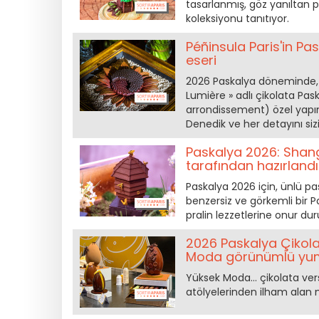
tasarlanmış, göz yanıltan pa
koleksiyonu tanıtıyor.
Péñinsula Paris'in Pa
eseri
2026 Paskalya döneminde, Ga
Lumière » adlı çikolata Pask
arrondissement) özel yapı
Denedik ve her detayını sizi
Paskalya 2026: Shan
tarafından hazırlandı
Paskalya 2026 için, ünlü pa
benzersiz ve görkemli bir Pa
pralin lezzetlerine onur du
2026 Paskalya Çikolat
Moda görünümlü yumu
Yüksek Moda… çikolata versi
atölyelerinden ilham alan 