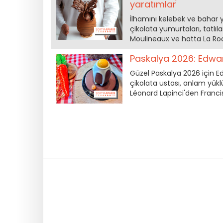
yaratımlar
İlhamını kelebek ve bahar 
çikolata yumurtaları, tatlıla
Moulineaux ve hatta La Roch
Paskalya 2026: Edwart
Güzel Paskalya 2026 için E
çikolata ustası, anlam yükl
Léonard Lapinci'den Francis