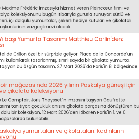
de Maxime Frédéric imzasıyla hizmet veren Pleincœur fırını ve
kalya koleksiyonunu bugün itibarıyla gururla sunuyor: sütlü ve
eri, içi dolgulu yumurtalar, şekerli hediye kutuları ve çikolatalı
 düşkünlerinin vazgeçilmezi olacak.
6 Yılbaşı Yumurta Tasarımı Matthieu Carlin'den:
sı
tel de Crillon özel bir sürprizle geliyor: Place de la Concorde'un
ı kullanılarak tasarlanmış, sınırlı sayıda bir çikolata yumurta.
 taşıyan bu özgün tasarım, 27 Mart 2026'da Paris'in 8. bölgesinde
toir mağazasında 2026 yılının Paskalya güneşi için
 ve çikolata koleksiyonu
is Le Comptoir, Joris Theysset’in imzasını taşıyan Gaufrette
rımı tanıtıyor; çocukluk anısını çikolata parçasına dönüştüren b
dolu bir koleksiyon, 12 Mart 2026'den itibaren Paris'in 1. ve 6.
ağazalarda bulunabilir.
skalya yumurtaları ve çikolataları: kadınların
siyonu