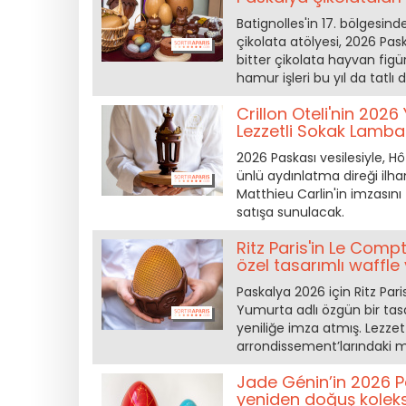
Batignolles'in 17. bölgesin
çikolata atölyesi, 2026 Pas
bitter çikolata hayvan figürl
hamur işleri bu yıl da tatlı
Crillon Oteli'nin 202
Lezzetli Sokak Lamba
2026 Paskası vesilesiyle, Hô
ünlü aydınlatma direği ilham
Matthieu Carlin'in imzasını
satışa sunulacak.
Ritz Paris'in Le Comp
özel tasarımlı waffle
Paskalya 2026 için Ritz Par
Yumurta adlı özgün bir tasa
yeniliğe imza atmış. Lezzet 
arrondissement’larındaki m
Jade Génin’in 2026 Pa
yeniden doğuş kolek