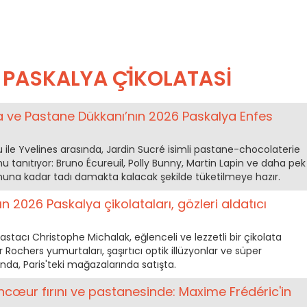
N PASKALYA ÇİKOLATASI
a ve Pastane Dükkanı’nın 2026 Paskalya Enfes
u ile Yvelines arasında, Jardin Sucré isimli pastane-chocolaterie
 tanıtıyor: Bruno Écureuil, Polly Bunny, Martin Lapin ve daha pek
una kadar tadı damakta kalacak şekilde tüketilmeye hazır.
n 2026 Paskalya çikolataları, gözleri aldatıcı
astacı Christophe Michalak, eğlenceli ve lezzetli bir çikolata
ır Rochers yumurtaları, şaşırtıcı optik illüzyonlar ve süper
nda, Paris'teki mağazalarında satışta.
incœur fırını ve pastanesinde: Maxime Frédéric'in