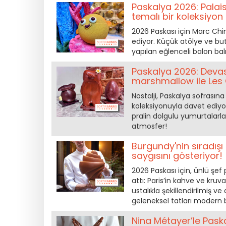
Paskalya 2026: Palai
temalı bir koleksiyon
2026 Paskası için Marc Chin
ediyor. Küçük atölye ve but
yapılan eğlenceli balon bal
Paskalya 2026: Devasa
marshmallow ile Les
Nostalji, Paskalya sofrasına
koleksiyonuyla davet ediyor.
pralin dolgulu yumurtalarl
atmosfer!
Burgundy'nin sıradış
saygısını gösteriyor!
2026 Paskası için, ünlü şef 
attı: Paris’in kahve ve kruv
ustalıkla şekillendirilmiş ve
geleneksel tatları modern 
Nina Métayer’le Paska