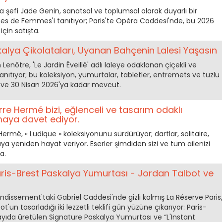
ta şefi Jade Genin, sanatsal ve toplumsal olarak duyarlı bir
es de Femmes'i tanıtıyor; Paris'te Opéra Caddesi'nde, bu 2026
 için satışta.
kalya Çikolataları, Uyanan Bahçenin Lalesi Yaşasın
Lenôtre, 'Le Jardin Éveillé' adlı laleye odaklanan çiçekli ve
anıtıyor; bu koleksiyon, yumurtalar, tabletler, entremets ve tuzlu
 ve 30 Nisan 2026'ya kadar mevcut.
re Hermé bizi, eğlenceli ve tasarım odaklı
maya davet ediyor.
Hermé, « Ludique » koleksiyonunu sürdürüyor; dartlar, solitaire,
 yeniden hayat veriyor. Eserler şimdiden sizi ve tüm ailenizi
a.
aris-Brest Paskalya Yumurtası - Jordan Talbot ve
rondissement'taki Gabriel Caddesi'nde gizli kalmış La Réserve Paris
'un tasarladığı iki lezzetli teklifi gün yüzüne çıkarıyor: Paris-
 sayıda üretülen Signature Paskalya Yumurtası ve “L'Instant