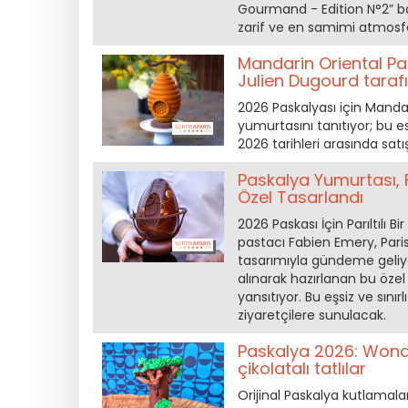
Gourmand - Edition N°2” baş
zarif ve en samimi atmosfer
Mandarin Oriental Pa
Julien Dugourd taraf
2026 Paskalyası için Mandar
yumurtasını tanıtıyor; bu e
2026 tarihleri arasında sat
Paskalya Yumurtası, Fa
Özel Tasarlandı
2026 Paskası İçin Parıltılı
pastacı Fabien Emery, Paris'
tasarımıyla gündeme geliy
alınarak hazırlanan bu özel
yansıtıyor. Bu eşsiz ve sını
ziyaretçilere sunulacak.
Paskalya 2026: Wonde
çikolatalı tatlılar
Orijinal Paskalya kutlamala