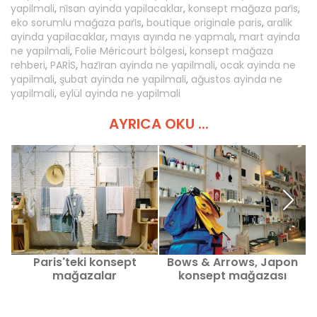
yapilmali
,
ni̇san ayinda yapilacaklar
,
konsept mağaza pari̇s
,
eko sorumlu mağaza pari̇s
,
boutique originale paris
,
aralik
ayinda yapilacaklar
,
mayıs ayında ne yapmalı
,
mart ayinda
ne yapilmali
,
Folie Méricourt bölgesi
,
konsept mağaza
rehberi
,
PARİS
,
hazi̇ran ayinda ne yapilmali
,
ocak ayinda ne
yapilmali
,
şubat ayinda ne yapilmali
,
ağustos ayinda ne
yapilmali
,
eylül ayinda ne yapilmali
AYRICA OKU ...
Paris'teki konsept
Bows & Arrows, Japon
mağazalar
konsept mağazası