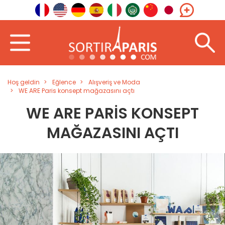
Hoş geldin
Eğlence
Alışveriş ve Moda
WE ARE Paris konsept mağazasını açtı
WE ARE PARIS KONSEPT
MAĞAZASINI AÇTI