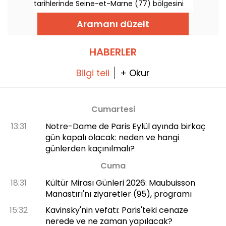
tarihlerinde Seine-et-Marne (77) bölgesini
canlandırıyor. Sizi bekleyen programlar
hakkında özet bilgi veriyoruz!
Aramanı düzelt
HABERLER
Bilgi teli
+ Okur
Cumartesi
13:31
Notre-Dame de Paris Eylül ayında birkaç
gün kapalı olacak: neden ve hangi
günlerden kaçınılmalı?
Cuma
18:31
Kültür Mirası Günleri 2026: Maubuisson
Manastırı'nı ziyaretler (95), programı
15:32
Kavinsky'nin vefatı: Paris'teki cenaze
nerede ve ne zaman yapılacak?