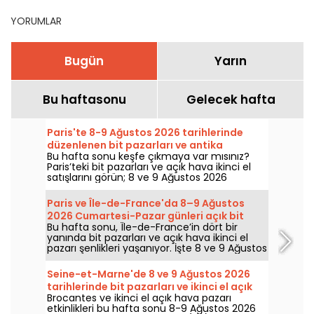
YORUMLAR
Bugün
Yarın
Bu haftasonu
Gelecek hafta
Paris'te 8-9 Ağustos 2026 tarihlerinde
düzenlenen bit pazarları ve antika
Bu hafta sonu keşfe çıkmaya var mısınız?
pazarları - hafta sonu programı
Paris’teki bit pazarları ve açık hava ikinci el
satışlarını görün; 8 ve 9 Ağustos 2026
Cumartesi ve Pazar günleri kaçırmamanız
gereken harika fırsatlarla dolu bir alışveriş
Paris ve Île-de-France'da 8–9 Ağustos
şansı sizleri bekliyor.
2026 Cumartesi-Pazar günleri açık bit
Bu hafta sonu, Île-de-France’in dört bir
pazarları ve ikinci el tezgahları - hafta
yanında bit pazarları ve açık hava ikinci el
sonu programı
pazarı şenlikleri yaşanıyor. İşte 8 ve 9 Ağustos
2026 Cumartesi ve Pazar günleri keşfe çıkıp
etrafa bakınacaklar ve belki de nadide bir
Seine-et-Marne'de 8 ve 9 Ağustos 2026
inciyi bulacaklar için kaçırılmaması gereken
tarihlerinde bit pazarları ve ikinci el açık
buluşmalar.
Brocantes ve ikinci el açık hava pazarı
hava pazarları - 77
etkinlikleri bu hafta sonu 8-9 Ağustos 2026