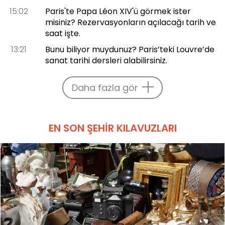
15:02
Paris'te Papa Léon XIV'ü görmek ister
misiniz? Rezervasyonların açılacağı tarih ve
saat işte.
13:21
Bunu biliyor muydunuz? Paris’teki Louvre’de
sanat tarihi dersleri alabilirsiniz.
Daha fazla gör
EN SON ŞEHIR KILAVUZLARI