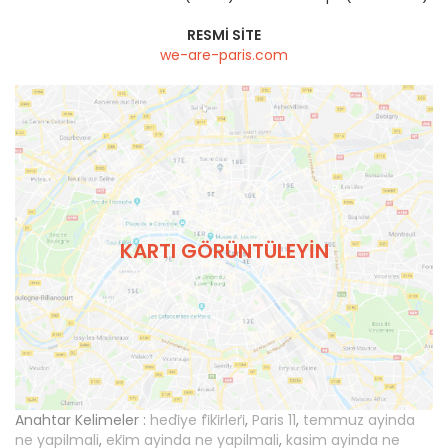
RESMI SITE
we-are-paris.com
KARTI GÖRÜNTÜLEYIN
Anahtar Kelimeler :
hedi̇ye fi̇ki̇rleri̇
,
Paris 11
,
temmuz ayinda
ne yapilmali
,
eki̇m ayinda ne yapilmali
,
kasim ayinda ne