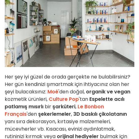
Her şey iyi güzel de orada gerçekte ne bulabilirsiniz?
Her gün kendinizi şımartmak için ihtiyacınız olan her
şeyi bulacaksınız:
Moé
'den doğal,
organik
ve vegan
kozmetik ürünleri,
Culture Pop
'tan
Espelette acılı
patlamış mısırlı
bir
şarküteri
,
Le Bonbon
Français
'den
şekerlemeler
,
3D baskılı çikolatanın
yanı sıra dekorasyon, kırtasiye malzemeleri,
mücevherler vb. Kısacası, evinizi aydınlatmak,
rutininizi kırmak veya
orijinal hediyeler
bulmak için