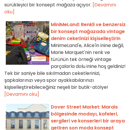
sürükleyici bir konsept mağaza açıyor.
[Devamını
oku]
MiniMeLand: Renkli ve benzersiz
bir konsept mağazada vintage
denim ceketinizi kişiselleştirin
MinimeLand'e, Alice'in inine değil,
Marie Marquet'nin renk ve
türünün tek örneği vintage
parçalarla dolu inine hoş geldiniz!
Tek bir saniye bile sıkılmadan ceketlerinizi,
şapkalarınızı veya spor ayakkabılarınızı
kişiselleştirebileceğiniz neşeli bir butik-atölye!
[Devamını oku]
Dover Street Market: Marais
bölgesinde modayı, kafeleri,
sergileri ve konserleri bir araya
getiren son moda konsept