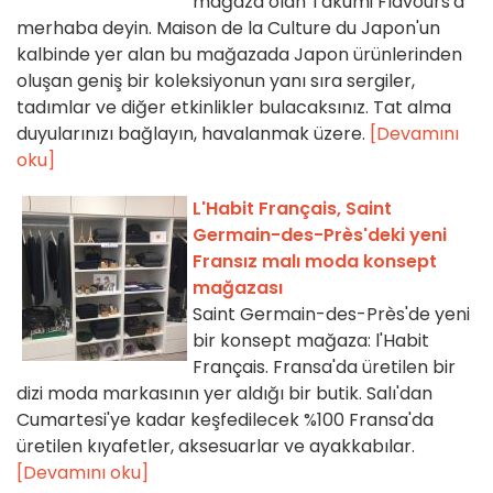
mağaza olan Takumi Flavours'a
merhaba deyin. Maison de la Culture du Japon'un
kalbinde yer alan bu mağazada Japon ürünlerinden
oluşan geniş bir koleksiyonun yanı sıra sergiler,
tadımlar ve diğer etkinlikler bulacaksınız. Tat alma
duyularınızı bağlayın, havalanmak üzere.
[Devamını
oku]
L'Habit Français, Saint
Germain-des-Près'deki yeni
Fransız malı moda konsept
mağazası
Saint Germain-des-Près'de yeni
bir konsept mağaza: l'Habit
Français. Fransa'da üretilen bir
dizi moda markasının yer aldığı bir butik. Salı'dan
Cumartesi'ye kadar keşfedilecek %100 Fransa'da
üretilen kıyafetler, aksesuarlar ve ayakkabılar.
[Devamını oku]