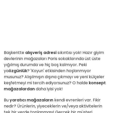
Başkentte
alışveriş adresi
sıkıntısı yok! Hazır giyim
devlerinin mağazaları Paris sokaklarında üst üste
yığılmış durumda ve hiç boş kalmıyor. Peki
ya
özgünlük
? 'Koyun' etkisinden hoşlanmıyor
musunuz? Alışılmışın dışına çıkmayı ve yeni külçeler
keşfetmeyi mi tercih ediyorsunuz? O halde
konsept
mağazalardan
daha iyisi yok!
Bu
yaratıcı mağazaların
kendi evrenleri var. Fikir
nedir? Ürünlerin, yiyeceklerin ve/veya aktivitelerin
tek bir yerde toplanması! Gerçek bir müşteri