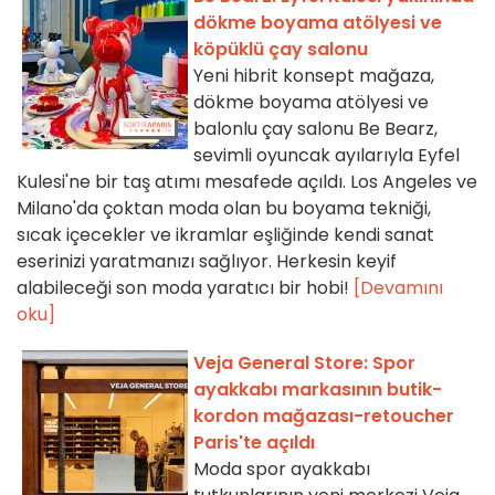
dökme boyama atölyesi ve
köpüklü çay salonu
Yeni hibrit konsept mağaza,
dökme boyama atölyesi ve
balonlu çay salonu Be Bearz,
sevimli oyuncak ayılarıyla Eyfel
Kulesi'ne bir taş atımı mesafede açıldı. Los Angeles ve
Milano'da çoktan moda olan bu boyama tekniği,
sıcak içecekler ve ikramlar eşliğinde kendi sanat
eserinizi yaratmanızı sağlıyor. Herkesin keyif
alabileceği son moda yaratıcı bir hobi!
[Devamını
oku]
Veja General Store: Spor
ayakkabı markasının butik-
kordon mağazası-retoucher
Paris'te açıldı
Moda spor ayakkabı