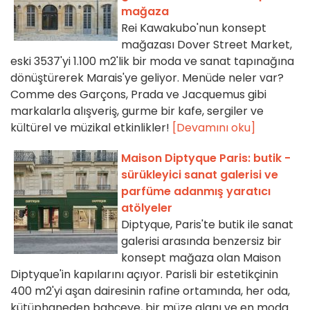
mağaza
Rei Kawakubo'nun konsept
mağazası Dover Street Market,
eski 3537'yi 1.100 m2'lik bir moda ve sanat tapınağına
dönüştürerek Marais'ye geliyor. Menüde neler var?
Comme des Garçons, Prada ve Jacquemus gibi
markalarla alışveriş, gurme bir kafe, sergiler ve
kültürel ve müzikal etkinlikler!
[Devamını oku]
Maison Diptyque Paris: butik -
sürükleyici sanat galerisi ve
parfüme adanmış yaratıcı
atölyeler
Diptyque, Paris'te butik ile sanat
galerisi arasında benzersiz bir
konsept mağaza olan Maison
Diptyque'in kapılarını açıyor. Parisli bir estetikçinin
400 m2'yi aşan dairesinin rafine ortamında, her oda,
kütüphaneden bahçeye, bir müze alanı ve en moda