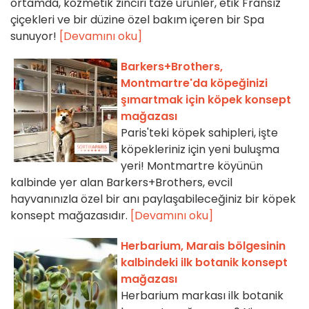
ortamda, kozmetik zinciri taze ürünler, etik Fransız
çiçekleri ve bir düzine özel bakım içeren bir Spa
sunuyor!
[Devamını oku]
Barkers+Brothers,
Montmartre'da köpeğinizi
şımartmak için köpek konsept
mağazası
Paris'teki köpek sahipleri, işte
köpekleriniz için yeni buluşma
yeri! Montmartre köyünün
kalbinde yer alan Barkers+Brothers, evcil
hayvanınızla özel bir anı paylaşabileceğiniz bir köpek
konsept mağazasıdır.
[Devamını oku]
Herbarium, Marais bölgesinin
kalbindeki ilk botanik konsept
mağazası
Herbarium markası ilk botanik