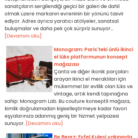
sanatçıların sergilendiği geçici bir galeri de dahil
olmak üzere markanın evreninin bir yönünü tasvir
ediyor. Adres ayrıca yaratıcı atölyeler, sanatsal
buluşmalar ve daha pek çok sürpriz sunuyor...
[Devamını oku]
Monogram: Paris'teki ünlü ikinci
el lüks platformunun konsept
mağazası
Çanta ve diğer ikonik parçaları
arayan ikinci el meraklıları için
mükemmel bir evlilik olan lüks ve
vintage, artık kendi tapınağına
sahip: Monogram Lab. Bu couture konseptli mağaza,
kimlik doğrulamadan kişiselleştirmeye kadar favori
eşyalarınıza adanmış geniş bir hizmet yelpazesi
sunuyor.
[Devamını oku]
Be Bearz: Eyfel Kulesi yakınında