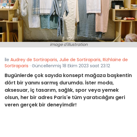
image d'illustration
İle
Audrey de Sortiraparis
,
Julie de Sortiraparis
,
Rizhlaine de
Sortiraparis
· Güncellenmiş 18 Ekim 2023 saat 23:12
Bugünlerde çok sayıda konsept mağaza başkentin
dört bir yanını sarmış durumda. İster moda,
aksesuar, iç tasarım, sağlık, spor veya yemek
olsun, her bir adres Paris'e tüm yaratıcılığını geri
veren gerçek bir deneyimdir!