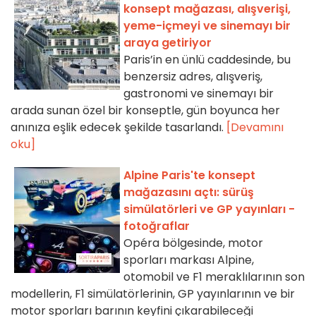
konsept mağazası, alışverişi,
yeme-içmeyi ve sinemayı bir
araya getiriyor
Paris’in en ünlü caddesinde, bu
benzersiz adres, alışveriş,
gastronomi ve sinemayı bir
arada sunan özel bir konseptle, gün boyunca her
anınıza eşlik edecek şekilde tasarlandı.
[Devamını
oku]
Alpine Paris'te konsept
mağazasını açtı: sürüş
simülatörleri ve GP yayınları -
fotoğraflar
Opéra bölgesinde, motor
sporları markası Alpine,
otomobil ve F1 meraklılarının son
modellerin, F1 simülatörlerinin, GP yayınlarının ve bir
motor sporları barının keyfini çıkarabileceği