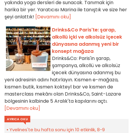
yakında yoga dersleri de sunacak. Tanımak için
harika bir yer. Yaratıcısı Marina ile tanıştık ve size her
şeyi anlattık!
[Devamını oku]
Drinks&Co Paris'te: şarap,
alkollü içki ve alkolsüz içecek
dünyasına adanmış yeni bir
konsept mağaza
Drinks&Co: Paris'in şarap,
şampanya, alkollü ve alkolsüz
içecek dünyasına adanmış bu
yeni adresinin adını hatırlayın. Kısmen e-mağaza,
kısmen butik, kısmen kokteyl bar ve kısmen de
masterclass mekânı olan Drinks&Co, Saint-Lazare
bölgesinin kalbinde 5 Aralık'ta kapılarını açtı.
[Devamını oku]
AYRICA OKU
Yvelines'te bu hafta sonu için 10 etkinlik, 8-9