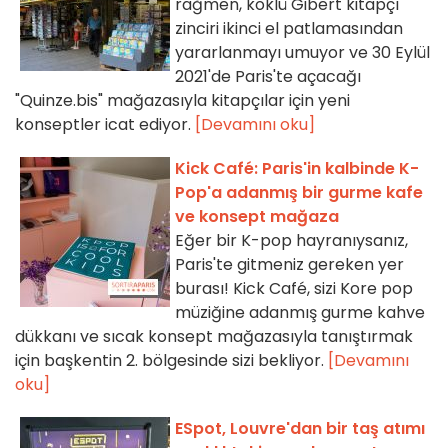
rağmen, köklü Gibert kitapçı
zinciri ikinci el patlamasından
yararlanmayı umuyor ve 30 Eylül
2021'de Paris'te açacağı
"Quinze.bis" mağazasıyla kitapçılar için yeni
konseptler icat ediyor.
[Devamını oku]
Kick Café: Paris'in kalbinde K-
Pop'a adanmış bir gurme kafe
ve konsept mağaza
Eğer bir K-pop hayranıysanız,
Paris'te gitmeniz gereken yer
burası! Kick Café, sizi Kore pop
müziğine adanmış gurme kahve
dükkanı ve sıcak konsept mağazasıyla tanıştırmak
için başkentin 2. bölgesinde sizi bekliyor.
[Devamını
oku]
ESpot, Louvre'dan bir taş atımı