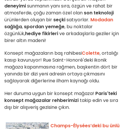
deneyimi
sunmanın yanı sıra, özgün ve rahat bir
atmosferde, çoğu zaman özel olan
son teknoloji
ürünlerden oluşan bir
seçki
satıyorlar.
Modadan
sağlığa
,
spordan
yemeğe
, bu noktalar
özgünlük,
hediye fikirleri
ve arkadaşlarla geziler için
birer altın madeni!
Konsept mağazaların baş rahibesi
Colette
, ortalığı
kasıp kavuruyor! Rue Saint-Honoré'deki ikonik
mağaza kapanmasına rağmen, başkentin dört bir
yanında bir dizi yeni adresin ortaya çıkmasını
sağlayarak diğerlerine ilham kaynağı oldu.
Her duruma uygun bir konsept mağaza!
Paris'teki
konsept mağazalar rehberimizi
takip edin ve sıra
dışı bir alışveriş gezisine çıkın.
Champs-Élysées’deki bu ünlü