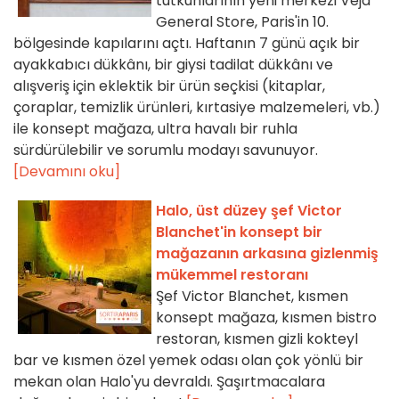
tutkunlarının yeni merkezi Veja
General Store, Paris'in 10.
bölgesinde kapılarını açtı. Haftanın 7 günü açık bir
ayakkabıcı dükkânı, bir giysi tadilat dükkânı ve
alışveriş için eklektik bir ürün seçkisi (kitaplar,
çoraplar, temizlik ürünleri, kırtasiye malzemeleri, vb.)
ile konsept mağaza, ultra havalı bir ruhla
sürdürülebilir ve sorumlu modayı savunuyor.
[Devamını oku]
Halo, üst düzey şef Victor
Blanchet'in konsept bir
mağazanın arkasına gizlenmiş
mükemmel restoranı
Şef Victor Blanchet, kısmen
konsept mağaza, kısmen bistro
restoran, kısmen gizli kokteyl
bar ve kısmen özel yemek odası olan çok yönlü bir
mekan olan Halo'yu devraldı. Şaşırtmacalara