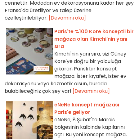
cennettir. Modadan ev dekorasyonuna kadar her şey
Fransa'da üretiliyor ve talep üzerine
özelleştirilebiliyor.
[Devamını oku]
Paris'te %100 Kore konseptli bir
mağaza olan Kimchi'nin yanı
sıra
Kimchi'nin yanı sıra, sizi Güney
Kore'ye doğru bir yolculuğa
çıkaran Parisli bir konsept
mağaza. İster kıyafet, ister ev
dekorasyonu veya kozmetik olsun, burada
bulabileceğiniz çok şey var!
[Devamını oku]
eNeNe konsept mağazası
Paris'e geliyor
eNeNe, 8 Şubat'ta Marais
bölgesinin kalbinde kapılarını
açtı. Bu yeni konsept mağaza,