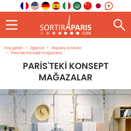
Hoş geldin
Eğlence
Alışveriş ve Moda
Paris'teki konsept mağazalar
PARIS'TEKI KONSEPT
MAĞAZALAR