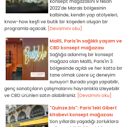
konsept mağazasını 9 Nisan
2022'de Marais bölgesinin
kalbinde, kendin yap atölyeleri,
know-how keşfi ve butik bir köşeden oluşan bir
programla açacak.
[Devamını oku]
MallS, Paris'in sağlıklı yaşam ve
CBD konsept mağazası
Sağlığa adanmış bir konsept
mağaza olan MallS, Paris'in 3.
bölgesinde açıldı ve her katta bir
tane olmak üzere üç deneyim
sunuyor! Burada yoga yapabilir,
genç sanatçıların çalışmalarını hayranlıkla izleyebilir
ve CBD ürünleri satın alabilirsiniz.
[Devamını oku]
"Quinze.bis": Paris'teki Gibert
kitabevi konsept mağazası
Son yıllarda yaşadığı zorluklara