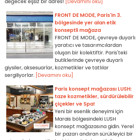
değecek eşsiz bir adres!
[Devamını oku]
FRONT DE MODE, Paris'in 3.
bölgesinde yer alan etik
konseptli mağaza
FRONT DE MODE, çevreye duyarlı
yaratıcı ve tasarımcılardan
oluşan bir kolektiftir. Paris'teki
butiklerinde çevreye duyarlı
giysiler, aksesuarlar, kozmetikler ve tatlılar
sergiliyorlar.
[Devamını oku]
Paris konsept mağazası LUSH:
taze kozmetikler, sürdürülebilir
çiçekler ve Spa!
Yeni bir esenlik deneyimi için
Marais bölgesindeki LUSH
konsept mağazasına gidin. Yerel
bir pazarı andıran sürükleyici bir