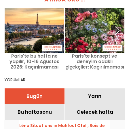
Paris'te bu hafta ne
Paris'te konsept ve
yapılır, 10-16 Ağustos
deneyim odaklı
2026: Kaçırılmaması
çiçekçiler: Kaçırılmaması
gereken etkinlikler
gereken çiçek adresleri
YORUMLAR
Bugün
Yarın
Bu haftasonu
Gelecek hafta
Léna Situations'ın Mahfouf Oteli, Bois de