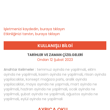
İşletmenizi kaydedin, buraya tıklayın
Etkinliğinizi tanıtın, buraya tıklayın
KULLANIŞLI BILGI
TARIHLER VE ZAMAN ÇIZELGELERI
Ondan 12 Şubat 2023
Anahtar Kelimeler :
temmuz ayinda ne yapilmali
,
eki̇m
ayinda ne yapilmali
,
kasim ayinda ne yapilmali
,
ni̇san ayinda
yapilacaklar
,
konsept mağaza pari̇s
,
aralik ayinda
yapilacaklar
,
mayıs ayında ne yapmalı
,
mart ayinda ne
yapilmali
,
hazi̇ran ayinda ne yapilmali
,
ocak ayinda ne
yapilmali
,
şubat ayinda ne yapilmali
,
ağustos ayinda ne
yapilmali
,
eylül ayinda ne yapilmali
AYRICA OKU ...