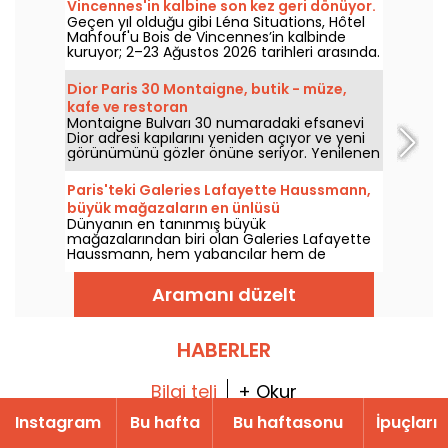
Vincennes'in kalbine son kez geri dönüyor.
Geçen yıl olduğu gibi Léna Situations, Hôtel
Mahfouf'u Bois de Vincennes’in kalbinde
kuruyor; 2–23 Ağustos 2026 tarihleri arasında.
Ağustos vlogları, alışveriş, vejetaryen tatlar
ve dinlenmeyle dolu, bir nostalji tadı taşıyan
Dior Paris 30 Montaigne, butik - müze,
serin ve yazlık bir mekan.
kafe ve restoran
Montaigne Bulvarı 30 numaradaki efsanevi
Dior adresi kapılarını yeniden açıyor ve yeni
görünümünü gözler önüne seriyor. Yenilenen
ve yeniden tasarlanan bu yeni adres, moda
tutkunlarının yanı sıra gurme bir kafe veya
Paris'teki Galeries Lafayette Haussmann,
rafine bir restoran arayan gurmelere de
büyük mağazaların en ünlüsü
hitap edecek.
Dünyanın en tanınmış büyük
mağazalarından biri olan Galeries Lafayette
Haussmann, hem yabancılar hem de
Parisliler için tartışmasız bir alışveriş mabedi.
Peki bu neden böyle? Mevsimlere göre
Aramanı düzelt
değişen vitrinlerin bolluğu, Art Deco bir bina,
görkemli bir kubbe ve elbette lüks moda,
güzellik ve iç tasarım markalarının kreması!
HABERLER
Bilgi teli
+ Okur
Instagram
Bu hafta
Bu haftasonu
İpuçları