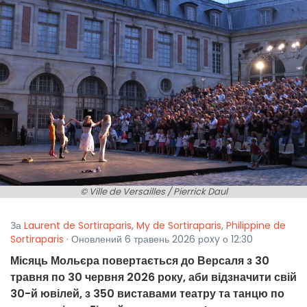
© Ville de Versailles / Pierrick Daul
За
Laurent de Sortiraparis
,
My de Sortiraparis
,
Philippine de
Sortiraparis
· Оновлений 6 травень 2026 рoxy о 12:30
Місяць Мольєра повертається до Версаля з 30
травня по 30 червня 2026 року, аби відзначити свій
30-й ювілей, з 350 виставами театру та танцю по