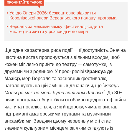
ПРОЧИТАЙТЕ ТАКОЖ
Усі до Опери 2026: безкоштовне відкриття
Королівської опери Версальського палацу, програма
Версаль за межами замку: фестивалі, сади та
мистецтво життя у розповіді його мера
Ще одна характерна риса події — її доступність. Значна
частина вистав пропонується з вільним входом, щоб
кожен міг легко прийти до театру — самотужки, із
друзями чи з родиною. У прес-релізі
Франсуа де
Мазієр
, мер Версаля та засновник фестивалю,
наголошують на цій амбіції, відзначаючи, що "
місяць
Мольєра має на меті бути спільним для всіх
". До 30-
річчя програма обіцяє бути особливо щедрою: офіційна
частина посилюється, а як й щороку, чимало вистав
підтримані аматорськими трупами та музичними
ансамблями. Завдяки цьому червень у місті стає
значним культурним місяцем, за яким слідкують із