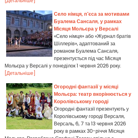
[Детальніше]
Село німця, п'єса за мотивами
Буалема Сансаля, у рамках
Місяця Мольєра у Версалі
«Село німця» або «Журнал братів
Шіллерів», адаптований за
романом Буалема Сансаля,
презентується під час Місяця
Мольєра у Версалі у понеділок 1 червня 2026 року.
[Детальніше]
Огородні фантазії у місяці
Мольєра: театр вкорінюється у
Королівському городі
Огородні фантазії презентують у
Королівському городі Версаля,
Версаль, 6, 7 та 13 червня 2026
року в рамках 30-річчя Місяця