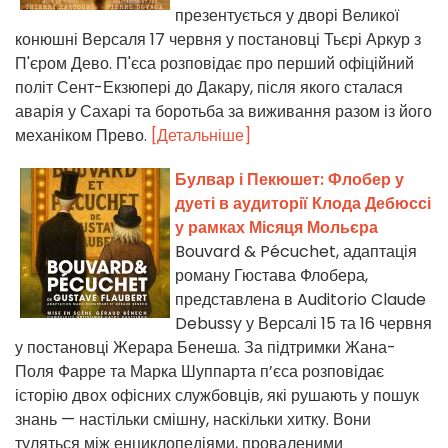
презентується у дворі Великої
конюшні Версаля 17 червня у постановці Тьєрі Аркур з
П'єром Дево. П'єса розповідає про перший офіційний
політ Сент-Екзюпері до Дакару, після якого сталася
аварія у Сахарі та боротьба за виживання разом із його
механіком Прево.
[Детальніше]
Булвар і Пекюшет: Флобер у
дуеті в аудиторії Клода Дебюссі
у рамках Місяця Мольєра
Bouvard & Pécuchet, адаптація
роману Гюстава Флобера,
представлена в Auditorio Claude
Debussy у Версалі 15 та 16 червня
у постановці Жерара Бенеша. За підтримки Жана-
Поля Фарре та Марка Шуппарта п’єса розповідає
історію двох офісних службовців, які рушають у пошук
знань — настільки смішну, наскільки хитку. Вони
туляться між енциклопедіями, проваленими