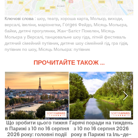
Ключові слова :
шоу
,
театр
,
хороша карта
,
Мольєр
,
виходи
,
версалі
,
івеліни
,
маріонетки
,
Гorges Фейдо
,
Місяць Мольєра
,
байки
,
дитячі прогулянки
,
Жан-Батіст Покелен
,
Місяць
Мольєра у Версалі
,
танцювальне шоу гіда
,
літній фестиваль
дитячий сімейний путівник
,
дитяче шоу сімейний гід
,
гра гідів
,
путівник по шоу
,
Місяць Мольєра: путівник
ПРОЧИТАЙТЕ ТАКОЖ ...
Що зробити цього тижня
Гарячі поради на тиждень
К
в Парижі з 10 по 16 серпня
з 10 по 16 серпня 2026
2026 року: головні події
року в Парижі та Іль-де-