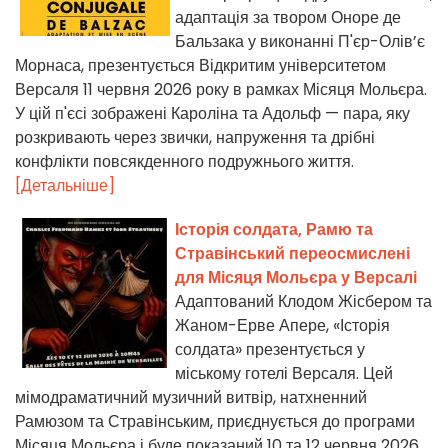
адаптація за твором Оноре де
Бальзака у виконанні П'єр-Олів’є
Морнаса, презентується Відкритим університетом
Версаля 11 червня 2026 року в рамках Місяця Мольєра.
У цій п'єсі зображені Кароліна та Адольф — пара, яку
розкривають через звички, напруження та дрібні
конфлікти повсякденного подружнього життя.
[Детальніше]
Історія солдата, Рамю та
Стравінський переосмислені
для Місяця Мольєра у Версалі
Адаптований Клодом Жісбером та
Жаном-Ерве Апере, «Історія
солдата» презентується у
міському готелі Версаля. Цей
мімодраматичний музичний витвір, натхненний
Рамюзом та Стравінським, приєднується до програми
Місяця Мольєра і буде показаний 10 та 12 червня 2026