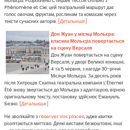
Мольєра. Розроблено Стефані Тессон спільно з
Phénomène et Cie; цей театральний маршрут дає
голос овочам, фруктам, рослинам та комахам через
тексти сучасних авторів.
[Детальніше]
Дон Жуан у місяці Мольєра:
класика Мольєра повертається
на сцену Версаля
Дон Жуан повертається на сцену
Версаля, у дворі Великої конюшні,
4 та 5 червня, з нагоди 30-річчя
Місяця Мольєра. За десять років
після Хитрощів Скапіна театральна компанія L’Éternel
Été знову звертається до Мольєра з адаптацією, вірною
оригінальному тексту, постановку здійснює Емануель
Безно.
[Детальніше]
Не зволікайте з
réserver vos places
, адже квитки
розлітаються миттєво. Деякі вистави безкоштовні, інші