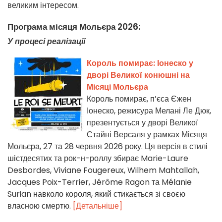
великим інтересом.
Програма місяця Мольєра 2026:
У процесі реалізації
Король помирає: Іонеско у
дворі Великої конюшні на
Місяці Мольєра
Король помирає, п’єса Єжен
Іонеско, режисура Мелані Ле Дюк,
презентується у дворі Великої
Стайні Версаля у рамках Місяця
Мольєра, 27 та 28 червня 2026 року. Ця версія в стилі
шістдесятих та рок-н-роллу збирає Marie-Laure
Desbordes, Viviane Fougereux, Wilhem Mahtallah,
Jacques Poix-Terrier, Jérôme Ragon та Mélanie
Surian навколо короля, який стикається зі своєю
власною смертю.
[Детальніше]