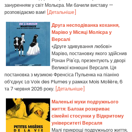
зануренням у світ Мольєра. Ми бачили виставу —
розповідаємо вам!
[Детальніше]
Друга несподіванка кохання,
Маріво у Місяці Молієра у
Версалі
«Друге здивування любові»
Маріво, постановку якого здійснив
Ронан Рів'єр, презентують у дворі
Великої конюшні Версаля. Ця
постановка з музикою Френсіса Пульенка на піаніно
об’єднує La Voix des Plumes у рамках Mois Molière, 6
та 7 червня 2026 року.
[Детальніше]
Маленькі муки подружнього
життя: Балзак розкриває
сімейні стосунки у Відкритому
університеті Версаля
Малі прикрощі подружнього життя,