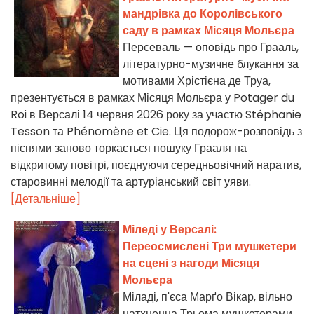
мандрівка до Королівського
саду в рамках Місяця Мольєра
Персеваль — оповідь про Грааль,
літературно-музичне блукання за
мотивами Хрістієна де Труа,
презентується в рамках Місяця Мольєра у Potager du
Roi в Версалі 14 червня 2026 року за участю Stéphanie
Tesson та Phénomène et Cie. Ця подорож-розповідь з
піснями заново торкається пошуку Грааля на
відкритому повітрі, поєднуючи середньовічний наратив,
старовинні мелодії та артуріанський світ уяви.
[Детальніше]
Міледі у Версалі:
Переосмислені Три мушкетери
на сцені з нагоди Місяця
Мольєра
Міладі, п'єса Марґо Вікар, вільно
натхненна Трьома мушкетерами