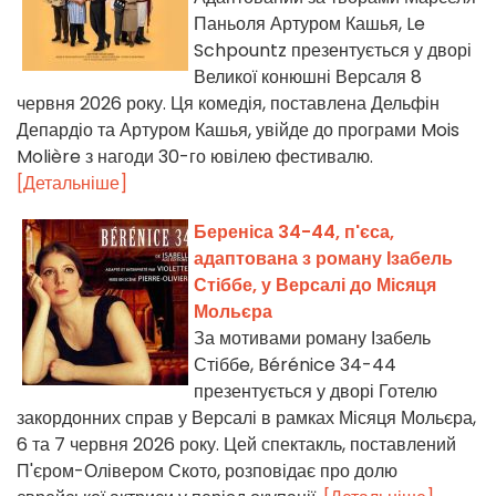
Паньоля Артуром Кашья, Le
Schpountz презентується у дворі
Великої конюшні Версаля 8
червня 2026 року. Ця комедія, поставлена Дельфін
Депардіо та Артуром Кашья, увійде до програми Mois
Molière з нагоди 30-го ювілею фестивалю.
[Детальніше]
Береніса 34-44, п'єса,
адаптована з роману Ізабель
Стіббе, у Версалі до Місяця
Мольєра
За мотивами роману Ізабель
Стіббe, Bérénice 34-44
презентується у дворі Готелю
закордонних справ у Версалі в рамках Місяця Мольєра,
6 та 7 червня 2026 року. Цей спектакль, поставлений
П'єром-Олівером Ското, розповідає про долю