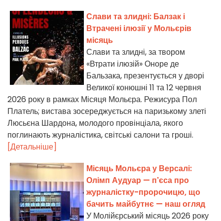
Слави та злидні: Балзак і
Втрачені ілюзії у Мольєрів
місяць
Слави та злидні, за твором
«Втрати ілюзій» Оноре де
Бальзака, презентується у дворі
Великої конюшні 11 та 12 червня
2026 року в рамках Місяця Мольєра. Режисура Пол
Платель; вистава зосереджується на паризькому злеті
Люсьєна Шардона, молодого провінціала, якого
поглинають журналістика, світські салони та гроші.
[Детальніше]
Місяць Мольєра у Версалі:
Олімп Аудуар — п'єса про
журналістку-пророчицю, що
бачить майбутнє — наш огляд
У Молійєрський місяць 2026 року