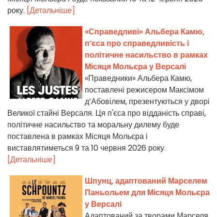
року.
[Детальніше]
«Справедливі» Альбера Камю,
п’єса про справедливість і
політичне насильство в рамках
Місяця Мольєра у Версалі
«Праведники» Альбера Камю,
поставлені режисером Максімом
д’Абовілем, презентуються у дворі
Великої стайні Версаля. Ця п'єса про відданість справі,
політичне насильство та моральну дилему буде
поставлена в рамках Місяця Мольєра і
виставлятиметься 9 та 10 червня 2026 року.
[Детальніше]
Шпунц, адаптований Марселем
Паньольем для Місяця Мольєра
у Версалі
Адаптований за творами Марселя