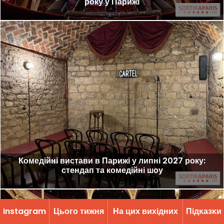
року у Парижі
Комедійні вистави в Парижі у липні 2027 року:
стендап та комедійні шоу
Instagram
Цього тижня
На цих вихідних
Підĸазĸи