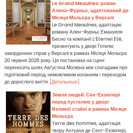
Le Grand Meaulnes: роман
Алена-Фурньє, адаптований до
Місяця Мольєра у Версалі
Le Grand Meaulnes, адаптацію
роману Ален-Фурньє Емануеля
Бесно та компанії L’Éternel Été,
презентують у дворі Готелю
закордонних справ у Версалі в рамках Місяця Мольєра
20 червня 2026 року. Ця постановка на сцені
переносить шлях Авґустіна Молю́на між спогадами про
підлітковий період, неможливим коханням і переходом
до дорослого життя.
[Детальніше]
Земля людей: Сен-Екзюпері
перед пустелею у дворі
Великої стайні в рамках Місяця
Мольєра
Terre des hommes, адаптація
твору Антуана де Сент-Екзюпері,