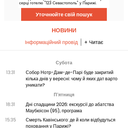
серці готелю "123 Севастополь" у Парижі.
Щовихідних у самому серці готелю на вас
чекає стендап-сцена, на якій виступають відомі
Уточнюйте свій пошук
артисти.
НОВИНИ
Інформаційний провід
+ Читає
Субота
13:31
Собор Нотр-Дам-де-Парі буде закритий
кілька днів у вересні: чому й яких дат варто
уникати?
П'ятниця
18:31
Дні спадщини 2026: екскурсії до абатства
Маубюісон (95), програма
15:35
Смерть Кавінського: де й коли відбудуться
поховання у Парижі?