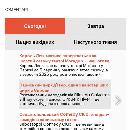
Франс
КОМЕНТАРІ
Сьогодні
Завтра
На цих вихідних
Наступного тижня
Король Лев: мюзикл повертається на
шостий сезон у театрі Могадор — наш огляд
Король Лев чекає на вас у театрі Моґадор у
Парижі до 9 серпня у рамках п’ятого сезону, а
з вересня 2026 року розпочнеться шостий
сезон, більш ніж через десять років після
останнього виступу в цьому паризькому залі.
Паризький цирк д'Івер, один з найстаріших
Ми побачили його — розповідаємо усе!
цирків Європи
Розташований неподалік від Filles du Calvaires,
в 11-му окрузі Парижа, Cirque d'Hiver - це
історична будівля з неокласичною
архітектурою. Один з найстаріших постійних
цирків Європи, він продовжує демонструвати
Севастопольський Comedy Club: стендап-
циркове мистецтво на радість сім'ям.
комедія в паризькому готелі
Sebastopol Comedy Club - це незвичайна
комедійна сцена, яка чекає на вас у самому