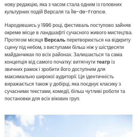
нову редакцію, яка з часом стала одним із головних
культурних подій Версаля та Île-de-France.
Народившись у 1996 році, фестиваль поступово зайняв
окреме місце в ландшафті сучасного живого мистецтва.
Протягом місяця
Версаль
перетворюється на відкриту
сцену під небом, з виступами більш ніж у шістдесяти
майданчиках по всіх районах. Залишається та сама
концепція від самого початку: витягнути
театр
із
звичних рамок і зробити його доступним для
максимально широкої аудиторії. Ця ідентичність
виражається також у добірці, яка поєднує класику з
сучасними текстами, комедії, більш чутливі роботи та
постановки для всіх вікових груп.