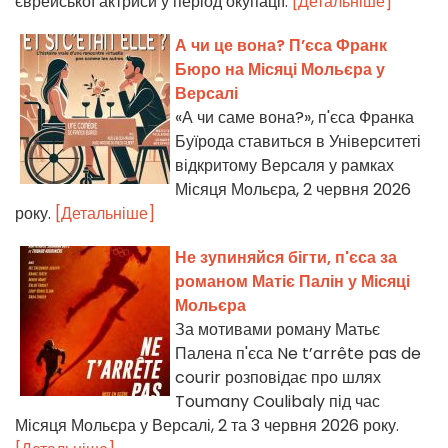
єврейської актриси у період окупації.
[Детальніше]
А чи це вона? П’єса Франк
Бюро на Місяці Мольєра у
Версалі
«А чи саме вона?», п'єса Франка
Буїрода ставиться в Університеті
відкритому Версаля у рамках
Місяця Мольєра, 2 червня 2026
року.
[Детальніше]
Не зупиняйся бігти, п'єса за
романом Матіє Палін у Місяці
Мольєра
За мотивами роману Матьє
Палена п'єса Ne t’arrête pas de
courir розповідає про шлях
Toumany Coulibaly під час
Місяця Мольєра у Версалі, 2 та 3 червня 2026 року.