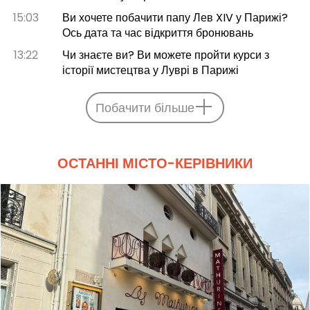
15:03
Ви хочете побачити папу Лев XIV у Парижі?
Ось дата та час відкриття бронювань
13:22
Чи знаєте ви? Ви можете пройти курси з
історії мистецтва у Луврі в Парижі
Побачити більше
ОСТАННІ МІСТО-КЕРІВНИКИ