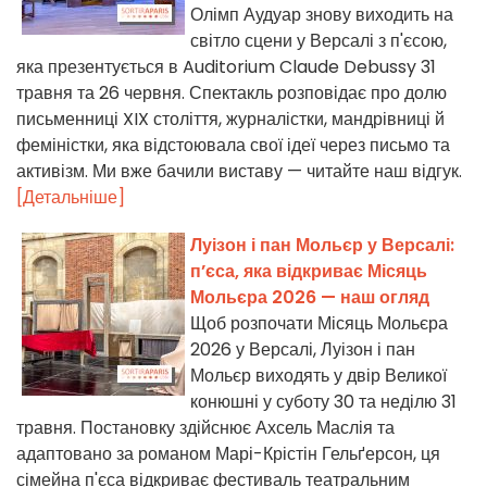
Олімп Аудуар знову виходить на
світло сцени у Версалі з п'єсою,
яка презентується в Auditorium Claude Debussy 31
травня та 26 червня. Спектакль розповідає про долю
письменниці XIX століття, журналістки, мандрівниці й
феміністки, яка відстоювала свої ідеї через письмо та
активізм. Ми вже бачили виставу — читайте наш відгук.
[Детальніше]
Луізон і пан Мольєр у Версалі:
п’єса, яка відкриває Місяць
Мольєра 2026 — наш огляд
Щоб розпочати Місяць Мольєра
2026 у Версалі, Луізон і пан
Мольєр виходять у двір Великої
конюшні у суботу 30 та неділю 31
травня. Постановку здійснює Ахсель Маслія та
адаптовано за романом Марі-Крістін Гельґерсон, ця
сімейна п'єса відкриває фестиваль театральним