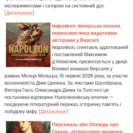
експериментами і сатирою на системний дух.
[Детальніше]
Napoleon: імперська епопея,
переосмислена видатними
авторами у Версалі
Napoléon, спектакль адаптований
і поставлений Максимом
д’Абовілем, презентується у дворі
Великої конюшні Версаля у
рамках Місяця Мольєра, 15 червня 2026 року, за участю
віолончеліста Діми Ципкіна. За текстами Шатобріана,
Віктора Гюго, Олександра Дюма та Толстого ця
постановка відтворює Наполеонівську епопею —
поєднуючи літературний переказ, історичну пам’ять і
побудову міфу.
[Детальніше]
Персеваль або Оповідь про
Грааль: літературно-музична