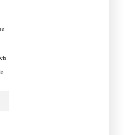
es
cis
le