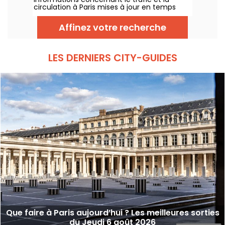
circulation à Paris mises à jour en temps
réel. Metro RER et Transilien de la RATP,
travaux, circulation, grands évènements et
Affinez votre recherche
manifestations, on vous donne toutes les
informations pratiques à connaître avant de
sortir à Paris ce Jeudi 6 août 2026.
LES DERNIERS CITY-GUIDES
Que faire à Paris aujourd’hui ? Les meilleures sorties
du Jeudi 6 août 2026