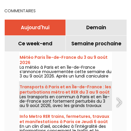
autres techniques
banlieue
d'interpellation
COMMENTAIRES
Aujourd'hui
Demain
Ce week-end
Semaine prochaine
Météo Paris Île-de-France du 3 au 9 août
2026
La météo à Paris et en Île-de-France
s’annonce mouvementée cette semaine du
3 au 9 août 2026. Après un lundi caniculaire
marqué par un risque d’orages, les
températures vont progressivement baisser
Transports à Paris et en Île-de-France : les
avant le retour d’un temps plus chaud et
perturbations métro et RER du 3 au 9 août
ensoleillé pour le week-end.
Les transports en commun à Paris et en Île-
2026
de-France sont fortement perturbés du 3
au 9 août 2026, avec les grands travaux
d'été qui impactent très durement
certaines lignes, selon la RATP et SNCF.
Info Metro RER trains, fermetures, travaux
et manifestations à Paris ce Jeudi 6 août
En un clin d'œil, accédez à l'intégralité des
2026
informations concernant le trafic et la