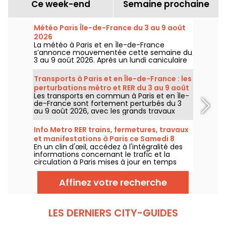
Ce week-end
Semaine prochaine
Météo Paris Île-de-France du 3 au 9 août
2026
La météo à Paris et en Île-de-France
s’annonce mouvementée cette semaine du
3 au 9 août 2026. Après un lundi caniculaire
marqué par un risque d’orages, les
températures vont progressivement baisser
Transports à Paris et en Île-de-France : les
avant le retour d’un temps plus chaud et
perturbations métro et RER du 3 au 9 août
ensoleillé pour le week-end.
Les transports en commun à Paris et en Île-
2026
de-France sont fortement perturbés du 3
au 9 août 2026, avec les grands travaux
d'été qui impactent très durement
certaines lignes, selon la RATP et SNCF.
Info Metro RER trains, fermetures, travaux
et manifestations à Paris ce Samedi 8
En un clin d'œil, accédez à l'intégralité des
août 2026
informations concernant le trafic et la
circulation à Paris mises à jour en temps
réel. Metro RER et Transilien de la RATP,
travaux, circulation, grands évènements et
Affinez votre recherche
manifestations, on vous donne toutes les
informations pratiques à connaître avant de
sortir à Paris ce Samedi 8 août 2026.
LES DERNIERS CITY-GUIDES