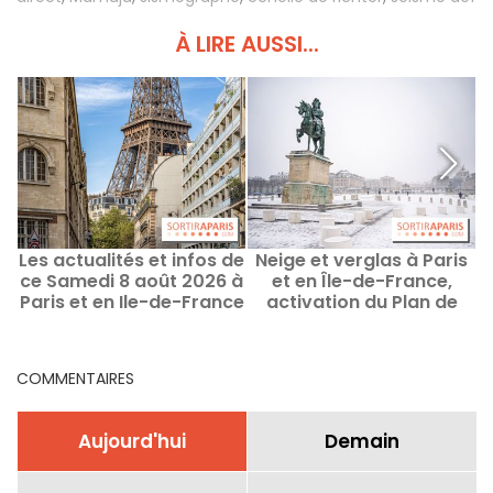
À LIRE AUSSI...
Les actualités et infos de
Neige et verglas à Paris
ce Samedi 8 août 2026 à
et en Île-de-France,
t
Paris et en Ile-de-France
activation du Plan de
niveau 2, les routes
impactées
COMMENTAIRES
Aujourd'hui
Demain