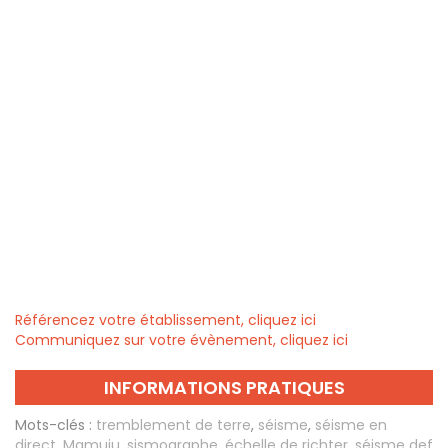
Référencez votre établissement, cliquez ici
Communiquez sur votre évènement, cliquez ici
INFORMATIONS PRATIQUES
Mots-clés :
tremblement de terre
,
séisme
,
séisme en
direct
,
Mamuju
,
sismographe
,
échelle de richter
,
séisme def