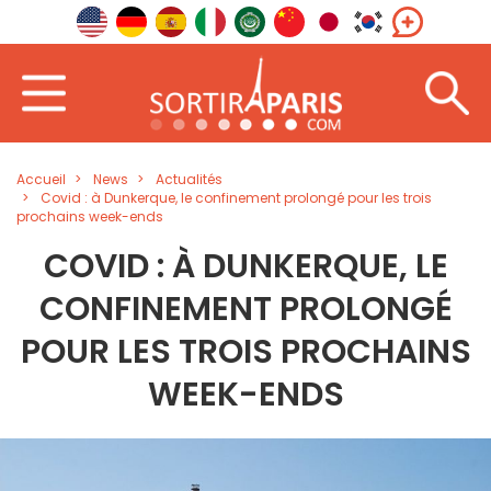
Accueil
News
Actualités
Covid : à Dunkerque, le confinement prolongé pour les trois
prochains week-ends
COVID : À DUNKERQUE, LE
CONFINEMENT PROLONGÉ
POUR LES TROIS PROCHAINS
WEEK-ENDS