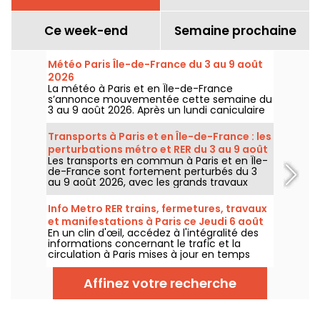
Ce week-end
Semaine prochaine
Météo Paris Île-de-France du 3 au 9 août
2026
La météo à Paris et en Île-de-France
s’annonce mouvementée cette semaine du
3 au 9 août 2026. Après un lundi caniculaire
marqué par un risque d’orages, les
températures vont progressivement baisser
Transports à Paris et en Île-de-France : les
avant le retour d’un temps plus chaud et
perturbations métro et RER du 3 au 9 août
ensoleillé pour le week-end.
Les transports en commun à Paris et en Île-
2026
de-France sont fortement perturbés du 3
au 9 août 2026, avec les grands travaux
d'été qui impactent très durement
certaines lignes, selon la RATP et SNCF.
Info Metro RER trains, fermetures, travaux
et manifestations à Paris ce Jeudi 6 août
En un clin d'œil, accédez à l'intégralité des
2026
informations concernant le trafic et la
circulation à Paris mises à jour en temps
réel. Metro RER et Transilien de la RATP,
travaux, circulation, grands évènements et
Affinez votre recherche
manifestations, on vous donne toutes les
informations pratiques à connaître avant de
sortir à Paris ce Jeudi 6 août 2026.