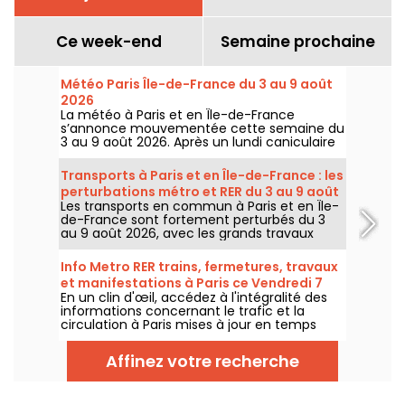
Ce week-end
Semaine prochaine
Météo Paris Île-de-France du 3 au 9 août
2026
La météo à Paris et en Île-de-France
s’annonce mouvementée cette semaine du
3 au 9 août 2026. Après un lundi caniculaire
marqué par un risque d’orages, les
températures vont progressivement baisser
Transports à Paris et en Île-de-France : les
avant le retour d’un temps plus chaud et
perturbations métro et RER du 3 au 9 août
ensoleillé pour le week-end.
Les transports en commun à Paris et en Île-
2026
de-France sont fortement perturbés du 3
au 9 août 2026, avec les grands travaux
d'été qui impactent très durement
certaines lignes, selon la RATP et SNCF.
Info Metro RER trains, fermetures, travaux
et manifestations à Paris ce Vendredi 7
En un clin d'œil, accédez à l'intégralité des
août 2026
informations concernant le trafic et la
circulation à Paris mises à jour en temps
réel. Metro RER et Transilien de la RATP,
travaux, circulation, grands évènements et
Affinez votre recherche
manifestations, on vous donne toutes les
informations pratiques à connaître avant de
sortir à Paris ce Vendredi 7 août 2026.