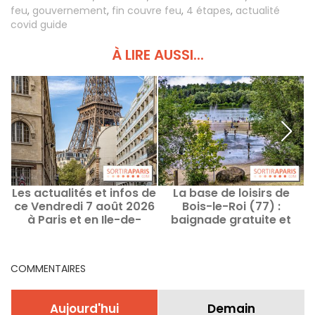
feu
,
gouvernement
,
fin couvre feu
,
4 étapes
,
actualité
covid guide
À LIRE AUSSI...
Les actualités et infos de
La base de loisirs de
L
ce Vendredi 7 août 2026
Bois-le-Roi (77) :
à Paris et en Ile-de-
baignade gratuite et
France
activités sportives toute
l'année
COMMENTAIRES
Aujourd'hui
Demain