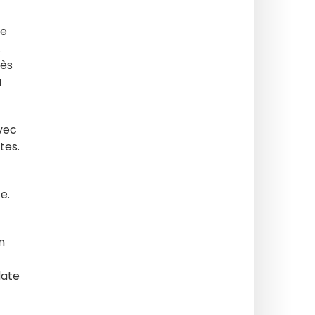
ce
.
rès
a
avec
tes.
e.
n
date