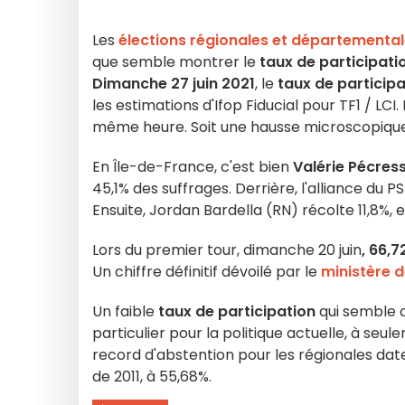
Les
élections régionales et départementa
que semble montrer le
taux de participati
Dimanche 27 juin 2021
, le
taux de participa
les estimations d'Ifop Fiducial pour TF1 / LC
même heure. Soit une hausse microscopiqu
En Île-de-France, c'est bien
Valérie Pécres
45,1% des suffrages. Derrière, l'alliance du 
Ensuite, Jordan Bardella (RN) récolte 11,8%,
Lors du premier tour, dimanche 20 juin
, 66,
Un chiffre définitif dévoilé par le
ministère de
Un faible
taux de participation
qui semble c
particulier pour la politique actuelle, à seul
record d'abstention pour les régionales dat
de 2011, à 55,68%.