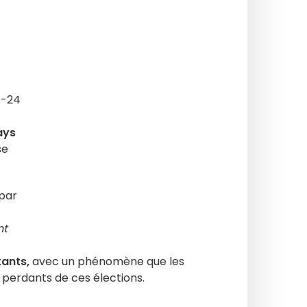
8-24
ays
se
 par
nt
tants,
avec un phénomène que les
 perdants de ces élections.