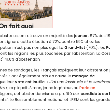
t abstenus, on retrouve en majorité des
jeunes
: 87% des 1
nt ignoré cette élection à 72%, contre 59% chez les
ipation n'est pas non plus égal. Le
Grand-Est
(70%), les
P
ont les régions les plus touchées par l'abstention. La Cor
t" 41,8% d'abstention.
mes de sondages, les Français expliquent leur abstention
ntés. Sont également mis en cause le
manque de
que leur
vote est inutile
. «
J’ai une lassitude et le sentime
tre
», expliquait, Simon, jeune ingénieur, au
Parisien
.
égions, cet abstentionnisme a profité aux
candidats sor
nts". Le Rassemblement national et LREM sont les grands