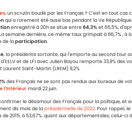
les
, un scrutin boudé par les Français ? C'est en tout cas 
on
qui a rarement été aussi bas pendant la Ve République
tion
enregistré à 20h se situe entre
64,3%
et 65,5%, d'ap
I. La semaine dernière, ce même taux grimpait à 66,7% , à l
e de la
participation
.
se
, la présidente sortante, qui l'emporte au second tour 
PS d'EELV et de LFI avec Julien Bayou remporte 33,9% des vo
 et Laurent Saint-Martin (LREM) 9,2%.
72%
des Français ne se sont pas rendus aux bureaux de vot
 l'Intérieur
mardi 22 juin.
onfirmer le désamour des Français pour la politique, et e
ement dix mois de la
présidentielle de 2022
. Pour rappel, le
e de 2015, à 53,67%. quant aux départementales, celui-ci 