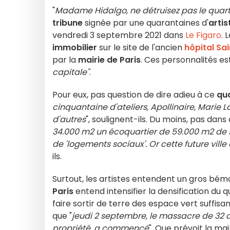
"
Madame Hidalgo, ne détruisez pas le quarti
tribune
signée par une quarantaines d'
artis
vendredi 3 septembre 2021 dans
Le Figaro
.
immobilier
sur le site de l'ancien
hôpital Sa
par la
mairie de Paris
. Ces personnalités es
capitale"
.
Pour eux, pas question de dire adieu à ce
qua
cinquantaine d'ateliers, Apollinaire, Marie 
d'autres
", soulignent-ils. Du moins, pas dans 
34.000 m2 un écoquartier de 59.000 m2 de
de 'logements sociaux'. Or cette future ville
ils.
Surtout, les artistes entendent un gros bém
Paris
entend intensifier la densification du q
faire sortir de terre des espace vert suffisa
que "
jeudi 2 septembre, le massacre de 32
propriété, a commencé
". Que prévoit la ma