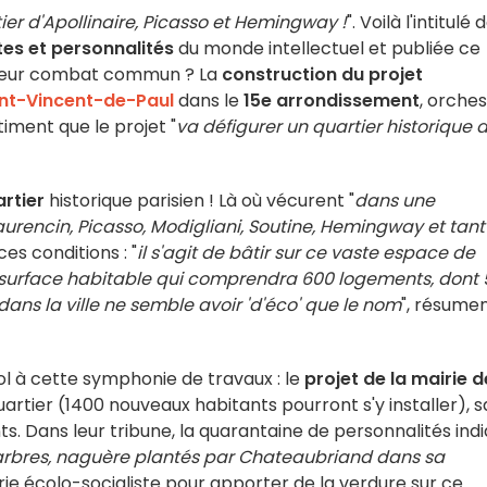
er d'Apollinaire, Picasso et Hemingway !
". Voilà l'intitulé 
tes et personnalités
du monde intellectuel et publiée ce
 Leur combat commun ? La
construction du projet
int-Vincent-de-Paul
dans le
15e arrondissement
, orche
timent que le projet "
va défigurer un quartier historique d
rtier
historique parisien ! Là où vécurent "
dans une
Laurencin, Picasso, Modigliani, Soutine, Hemingway et tant
ces conditions : "
il s'agit de bâtir sur ce vaste espace de
 surface habitable qui comprendra 600 logements, dont
 dans la ville ne semble avoir 'd'éco' que le nom
", résume
ol à cette symphonie de travaux : le
projet de la mairie d
uartier (1400 nouveaux habitants pourront s'y installer), 
nts. Dans leur tribune, la quarantaine de personnalités ind
 arbres, naguère plantés par Chateaubriand dans sa
irie écolo-socialiste pour apporter de la verdure sur ce