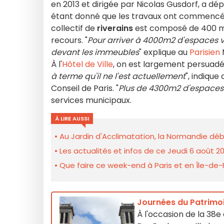
en 2013 et dirigée par Nicolas Gusdorf, a d
étant donné que les travaux ont commencé e
collectif de
riverains
est composé de 400 
recours. "
Pour arriver à 4000m2 d'espaces v
devant les immeubles
" explique au
Parisien
À l'
Hôtel de Ville
, on est largement persuadé d
à terme qu'il ne l'est actuellement
", indique
Conseil de Paris. "
Plus de 4300m2 d'espaces 
services municipaux.
À LIRE AUSSI
Au Jardin d'Acclimatation, la Normandie dé
Les actualités et infos de ce Jeudi 6 août 2
Que faire ce week-end à Paris et en Île-de-F
Journées du Patrimoi
À l'occasion de la 38e