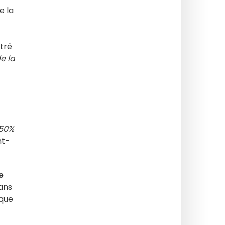
de la
stré
e la
 50%
nt-
e
sans
ique