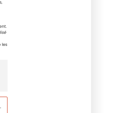
s,
ent.
lisé
e les
-