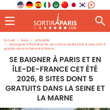
Accueil
News
Actualités
Se baigner à Paris et en Île-de-France cet été 2026, 8 sites dont 5
gratuits dans la Seine et la Marne
SE BAIGNER À PARIS ET EN
ÎLE-DE-FRANCE CET ÉTÉ
2026, 8 SITES DONT 5
GRATUITS DANS LA SEINE ET
LA MARNE