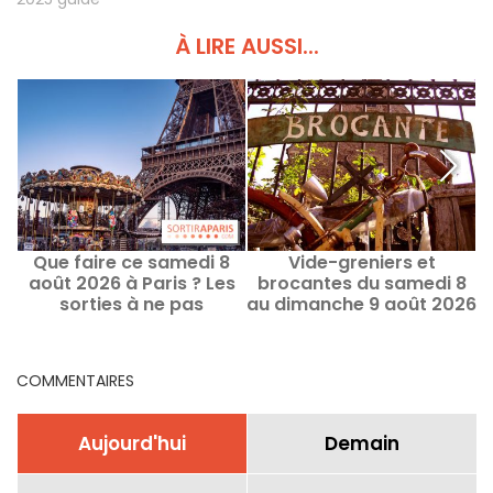
À LIRE AUSSI...
Que faire ce samedi 8
Vide-greniers et
B
août 2026 à Paris ? Les
brocantes du samedi 8
sorties à ne pas
au dimanche 9 août 2026
P
manquer
à Paris - le programme
du week-end
COMMENTAIRES
Aujourd'hui
Demain