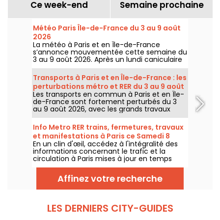
Ce week-end
Semaine prochaine
Météo Paris Île-de-France du 3 au 9 août
2026
La météo à Paris et en Île-de-France
s’annonce mouvementée cette semaine du
3 au 9 août 2026. Après un lundi caniculaire
marqué par un risque d’orages, les
températures vont progressivement baisser
Transports à Paris et en Île-de-France : les
avant le retour d’un temps plus chaud et
perturbations métro et RER du 3 au 9 août
ensoleillé pour le week-end.
Les transports en commun à Paris et en Île-
2026
de-France sont fortement perturbés du 3
au 9 août 2026, avec les grands travaux
d'été qui impactent très durement
certaines lignes, selon la RATP et SNCF.
Info Metro RER trains, fermetures, travaux
et manifestations à Paris ce Samedi 8
En un clin d'œil, accédez à l'intégralité des
août 2026
informations concernant le trafic et la
circulation à Paris mises à jour en temps
réel. Metro RER et Transilien de la RATP,
travaux, circulation, grands évènements et
Affinez votre recherche
manifestations, on vous donne toutes les
informations pratiques à connaître avant de
sortir à Paris ce Samedi 8 août 2026.
LES DERNIERS CITY-GUIDES