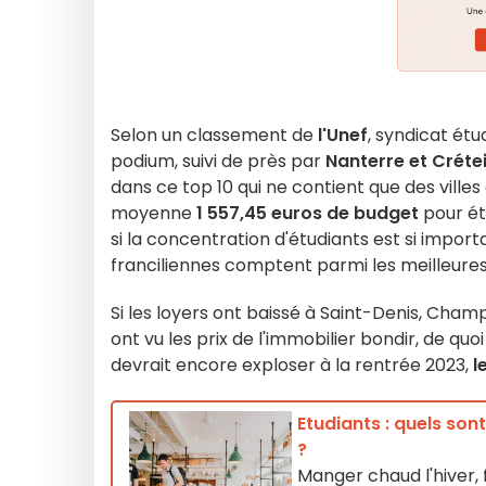
Selon un classement de
l'Unef
, syndicat ét
podium, suivi de près par
Nanterre et Crétei
dans ce top 10 qui ne contient que des vill
moyenne
1 557,45 euros de budget
pour ét
si la concentration d'étudiants est si import
franciliennes comptent parmi les meilleure
Si les loyers ont baissé à Saint-Denis, Cham
ont vu les prix de l'immobilier bondir, de quoi
devrait encore exploser à la rentrée 2023,
l
Etudiants : quels son
?
Manger chaud l'hiver, fr