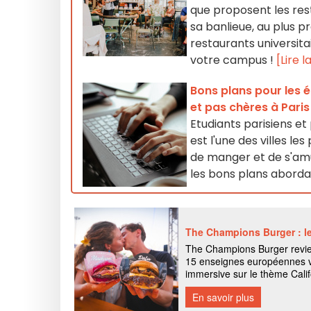
que proposent les rest
sa banlieue, au plus p
restaurants universita
votre campus !
[Lire l
Bons plans pour les é
et pas chères à Paris
Etudiants parisiens et
est l'une des villes le
de manger et de s'am
les bons plans aborda