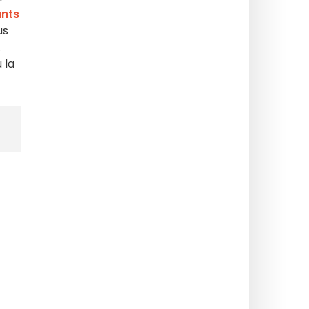
ants
us
.
 la