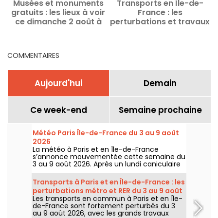
Musées et monuments
Transports en Île-de-
L
gratuits : les lieux à voir
France : les
c
ce dimanche 2 août à
perturbations et travaux
Paris et en Île-de-France
ce week-end du 8 et 9
août 2026
COMMENTAIRES
Aujourd'hui
Demain
Ce week-end
Semaine prochaine
Météo Paris Île-de-France du 3 au 9 août
2026
La météo à Paris et en Île-de-France
s’annonce mouvementée cette semaine du
3 au 9 août 2026. Après un lundi caniculaire
marqué par un risque d’orages, les
températures vont progressivement baisser
Transports à Paris et en Île-de-France : les
avant le retour d’un temps plus chaud et
perturbations métro et RER du 3 au 9 août
ensoleillé pour le week-end.
Les transports en commun à Paris et en Île-
2026
de-France sont fortement perturbés du 3
au 9 août 2026, avec les grands travaux