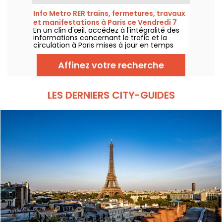
d'été qui impactent très durement
certaines lignes, selon la RATP et SNCF.
Info Metro RER trains, fermetures, travaux
et manifestations à Paris ce Vendredi 7
En un clin d'œil, accédez à l'intégralité des
août 2026
informations concernant le trafic et la
circulation à Paris mises à jour en temps
réel. Metro RER et Transilien de la RATP,
travaux, circulation, grands évènements et
Affinez votre recherche
manifestations, on vous donne toutes les
informations pratiques à connaître avant de
sortir à Paris ce Vendredi 7 août 2026.
LES DERNIERS CITY-GUIDES