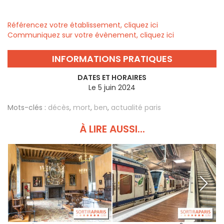
Référencez votre établissement, cliquez ici
Communiquez sur votre évènement, cliquez ici
INFORMATIONS PRATIQUES
DATES ET HORAIRES
Le 5 juin 2024
Mots-clés :
décès
,
mort
,
ben
,
actualité paris
À LIRE AUSSI...