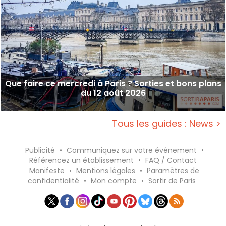
Que faire ce mercredi à Paris ? Sorties et bons plans
du 12 août 2026
Tous les guides : News >
Publicité
•
Communiquez sur votre événement
•
Référencez un établissement
•
FAQ / Contact
Manifeste
•
Mentions légales
•
Paramètres de
confidentialité
•
Mon compte
•
Sortir de Paris