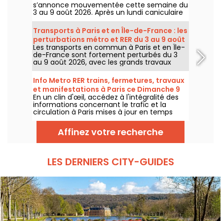
s’annonce mouvementée cette semaine du
3 au 9 août 2026. Après un lundi caniculaire
marqué par un risque d’orages, les
températures vont progressivement baisser
Transports à Paris et en Île-de-France : les
avant le retour d’un temps plus chaud et
perturbations métro et RER du 3 au 9 août
ensoleillé pour le week-end.
Les transports en commun à Paris et en Île-
2026
de-France sont fortement perturbés du 3
au 9 août 2026, avec les grands travaux
d'été qui impactent très durement
certaines lignes, selon la RATP et SNCF.
Info Metro RER trains, fermetures, travaux
et manifestations à Paris ce Dimanche 9
En un clin d'œil, accédez à l'intégralité des
août 2026
informations concernant le trafic et la
circulation à Paris mises à jour en temps
réel. Metro RER et Transilien de la RATP,
travaux, circulation, grands évènements et
Affinez votre recherche
manifestations, on vous donne toutes les
informations pratiques à connaître avant de
sortir à Paris ce Dimanche 9 août 2026.
LES DERNIERS CITY-GUIDES