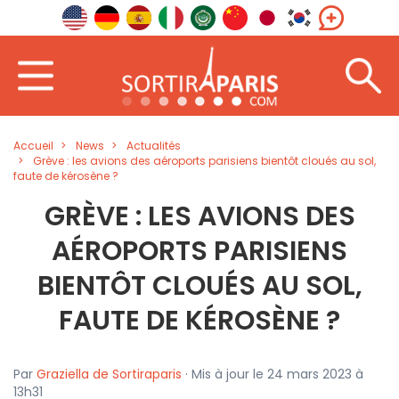
Accueil
News
Actualités
Grève : les avions des aéroports parisiens bientôt cloués au sol,
faute de kérosène ?
GRÈVE : LES AVIONS DES
AÉROPORTS PARISIENS
BIENTÔT CLOUÉS AU SOL,
FAUTE DE KÉROSÈNE ?
Par
Graziella de Sortiraparis
· Mis à jour le 24 mars 2023 à
13h31