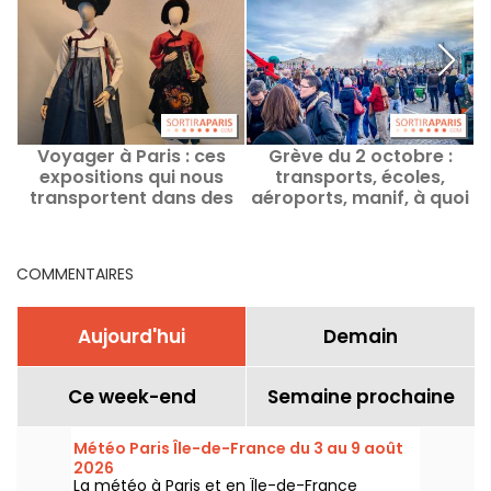
Voyager à Paris : ces
Grève du 2 octobre :
G
expositions qui nous
transports, écoles,
é
transportent dans des
aéroports, manif, à quoi
pays lointains
s'attendre à Paris ?
COMMENTAIRES
Aujourd'hui
Demain
Ce week-end
Semaine prochaine
Météo Paris Île-de-France du 3 au 9 août
2026
La météo à Paris et en Île-de-France