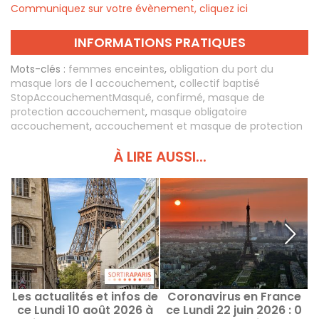
Communiquez sur votre évènement, cliquez ici
INFORMATIONS PRATIQUES
Mots-clés :
femmes enceintes
,
obligation du port du
masque lors de l accouchement
,
collectif baptisé
StopAccouchementMasqué
,
confirmé
,
masque de
protection accouchement
,
masque obligatoire
accouchement
,
accouchement et masque de protection
À LIRE AUSSI...
Les actualités et infos de
Coronavirus en France
ce Lundi 10 août 2026 à
ce Lundi 22 juin 2026 : 0