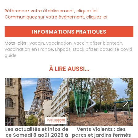
Référencez votre établissement, cliquez ici
Communiquez sur votre évènement, cliquez ici
INFORMATIONS PRATIQUES
Mots-clés :
vaccin
,
vaccination
,
vaccin pfizer biontech
,
vaccination en France
,
Ehpads
,
stock pfizer
,
actualité covid
guide
À LIRE AUSSI...
Les actualités et infos de
Vents Violents : des
ce Samedi 8 août 2026 à
parcs et jardins fermés