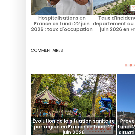
Hospitalisations en
Taux d'inciden
France ce Lundi 22 juin
département au 
2026 : taux d'occupation
juin 2026 en 
lits de réanimation par
région
COMMENTAIRES
Évolution de la situation sanitaire
Prove
par région en France ce Lundi 22
Lundi 2
juin 2026
situat