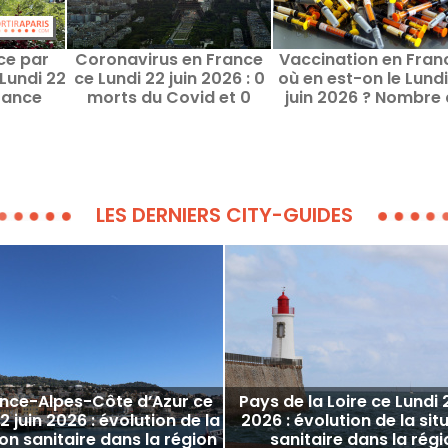
ce par
Coronavirus en France
Vaccination en Franc
Lundi 22
ce Lundi 22 juin 2026 : 0
où en est-on le Lundi
France
morts du Covid et 0
juin 2026 ? Nombre
nouveaux cas
vaccinés par régi
LES DERNIERS CITY-GUIDES
nce-Alpes-Côte d’Azur ce
Pays de la Loire ce Lundi 2
2 juin 2026 : évolution de la
2026 : évolution de la sit
ion sanitaire dans la région
sanitaire dans la régi