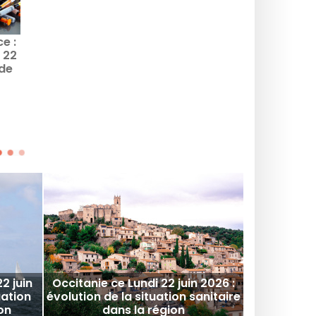
e :
Vaccination covid à
Le Taux d'incidence en
 22
Paris - Ile de France :
Île-de-France ce Lundi
 de
combien de vaccinés
22 juin 2026
on
dans la région ?
2 juin
Occitanie ce Lundi 22 juin 2026 :
uation
évolution de la situation sanitaire
on
dans la région