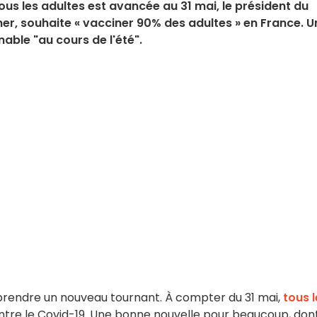
tous les adultes est avancée au 31 mai, le président du
cher, souhaite « vacciner 90% des adultes » en France. U
nable "au cours de l'été".
rendre un nouveau tournant. À compter du 31 mai,
tous l
ntre le Covid-19. Une bonne nouvelle pour beaucoup, don