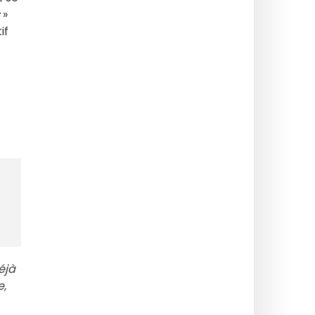
»
if
éjà
e,