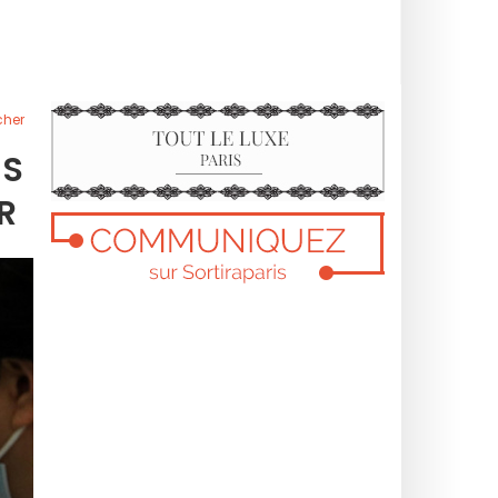
cher
ÉS
R