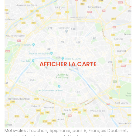
AFFICHER LA CARTE
Mots-clés :
fauchon
,
épiphanie
,
paris 8
,
François Daubinet
,