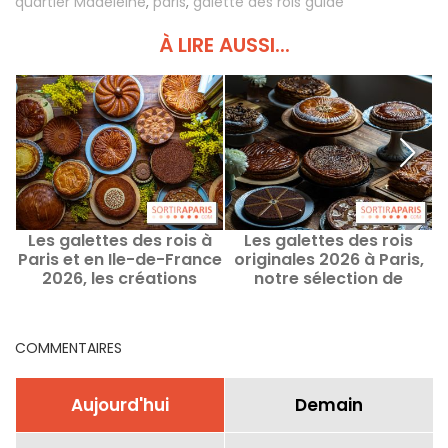
quartier Madeleine
,
paris
,
galette des rois guide
À LIRE AUSSI...
Les galettes des rois à
Les galettes des rois
L
Paris et en Ile-de-France
originales 2026 à Paris,
2026, les créations
notre sélection de
testées et validées
créations insolites
COMMENTAIRES
Aujourd'hui
Demain