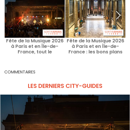
Fête de la Musique 2026
Fête de la Musique 2026
F
à Paris et en Île-de-
à Paris et en Île-de-
France, tout le
France : les bons plans
programme des
insolites au programme
concerts et bons plans
COMMENTAIRES
LES DERNIERS CITY-GUIDES