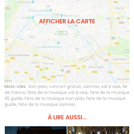
AFFICHER LA CARTE
Mots-clés :
bon plan
,
concert gratuit
,
sannois
,
val d oise
,
île
de france
,
fête de la musique val d oise
,
fete de la musique
95 guide
,
Fête de la musique bon plan
,
fete de la musique
guide
,
fête de la musique sannois
À LIRE AUSSI...