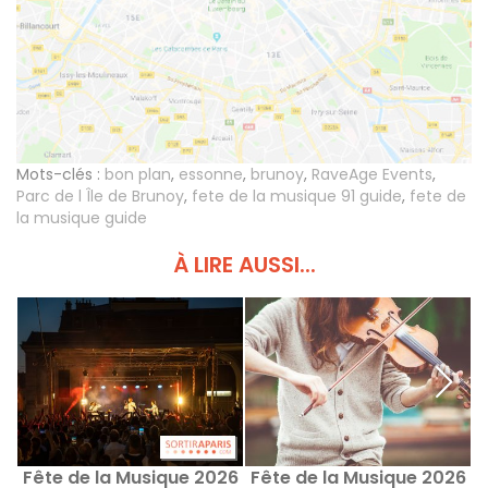
Mots-clés :
bon plan
,
essonne
,
brunoy
,
RaveAge Events
,
Parc de l Île de Brunoy
,
fete de la musique 91 guide
,
fete de
la musique guide
À LIRE AUSSI...
Fête de la Musique 2026
Fête de la Musique 2026
F