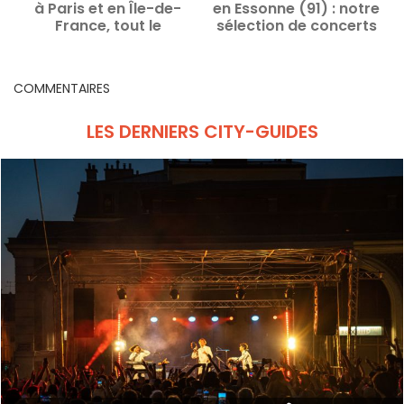
à Paris et en Île-de-
en Essonne (91) : notre
France, tout le
sélection de concerts
programme des
gratuits à ne pas
d
concerts et bons plans
manquer
COMMENTAIRES
LES DERNIERS CITY-GUIDES