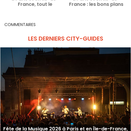
France, tout le
France : les bons plans
P
programme des
insolites au programme
concerts et bons plans
COMMENTAIRES
LES DERNIERS CITY-GUIDES
Fête de la Musique 2026 à Paris et en Île-de-France,