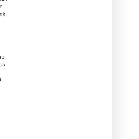
r
ck
eu
ges
i