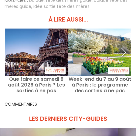
Mots-clés :
balade
,
fête des mères guide
,
balade fête des
mères guide
,
idée sortie fête des mères
À LIRE AUSSI...
Que faire ce samedi 8
Week-end du 7 au 9 août
août 2026 à Paris ? Les
à Paris : le programme
e
sorties à ne pas
des sorties à ne pas
d
manquer
manquer
COMMENTAIRES
LES DERNIERS CITY-GUIDES