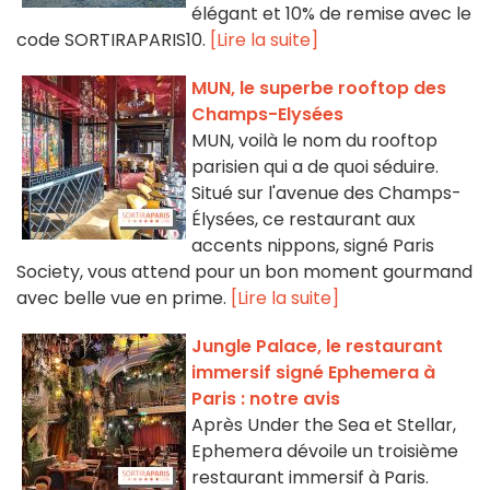
élégant et 10% de remise avec le
code SORTIRAPARIS10.
[Lire la suite]
MUN, le superbe rooftop des
Champs-Elysées
MUN, voilà le nom du rooftop
parisien qui a de quoi séduire.
Situé sur l'avenue des Champs-
Élysées, ce restaurant aux
accents nippons, signé Paris
Society, vous attend pour un bon moment gourmand
avec belle vue en prime.
[Lire la suite]
Jungle Palace, le restaurant
immersif signé Ephemera à
Paris : notre avis
Après Under the Sea et Stellar,
Ephemera dévoile un troisième
restaurant immersif à Paris.