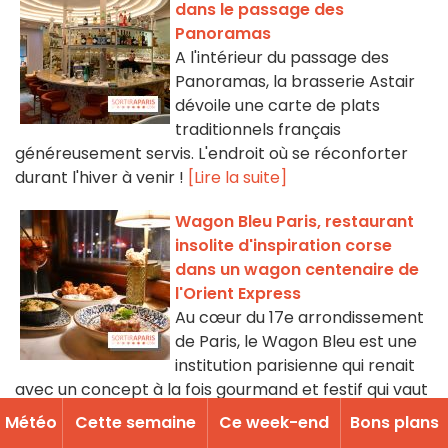
dans le passage des
Panoramas
A l'intérieur du passage des
Panoramas, la brasserie Astair
dévoile une carte de plats
traditionnels français
généreusement servis. L'endroit où se réconforter
durant l'hiver à venir !
[Lire la suite]
Wagon Bleu Paris, restaurant
insolite d'inspiration corse
dans un wagon centenaire de
l'Orient Express
Au cœur du 17e arrondissement
de Paris, le Wagon Bleu est une
institution parisienne qui renait
avec un concept à la fois gourmand et festif qui vaut
le détour. Ce restaurant insolite dont le décor est
Météo
Cette semaine
Ce week-end
Bons plans
composé d'un authentique wagon de l'Orient Express