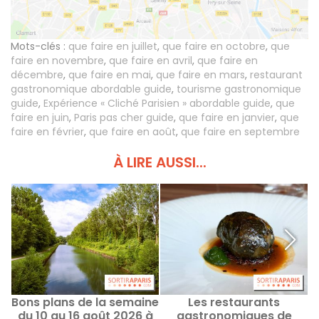
Mots-clés :
que faire en juillet
,
que faire en octobre
,
que
faire en novembre
,
que faire en avril
,
que faire en
décembre
,
que faire en mai
,
que faire en mars
,
restaurant
gastronomique abordable guide
,
tourisme gastronomique
guide
,
Expérience « Cliché Parisien » abordable guide
,
que
faire en juin
,
Paris pas cher guide
,
que faire en janvier
,
que
faire en février
,
que faire en août
,
que faire en septembre
À LIRE AUSSI...
Bons plans de la semaine
Les restaurants
du 10 au 16 août 2026 à
gastronomiques de
r