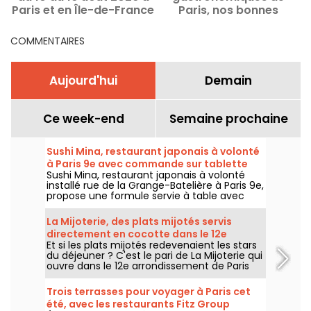
Paris et en Île-de-France
Paris, nos bonnes
adresses
COMMENTAIRES
Aujourd'hui
Demain
Ce week-end
Semaine prochaine
Sushi Mina, restaurant japonais à volonté
à Paris 9e avec commande sur tablette
Sushi Mina, restaurant japonais à volonté
installé rue de la Grange-Batelière à Paris 9e,
propose une formule servie à table avec
commande sur tablette. Sushis, makis,
gyozas, brochettes et plats préparés à la
La Mijoterie, des plats mijotés servis
demande sont proposés midi et soir, du
directement en cocotte dans le 12e
mardi au dimanche.
Et si les plats mijotés redevenaient les stars
arrondissement
du déjeuner ? C'est le pari de La Mijoterie qui
ouvre dans le 12e arrondissement de Paris
avec une cuisine de longue cuisson
imaginée par le chef Augustin Garnier et
Trois terrasses pour voyager à Paris cet
servie directement dans des cocottes.
été, avec les restaurants Fitz Group