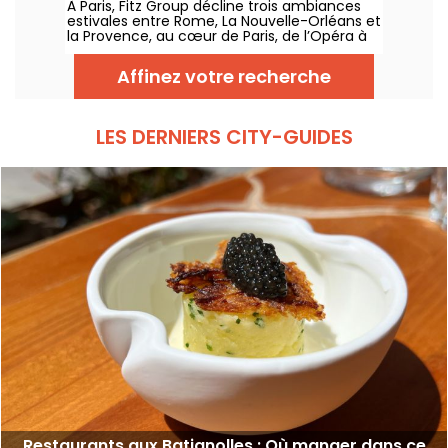
À Paris, Fitz Group décline trois ambiances
estivales entre Rome, La Nouvelle-Orléans et
la Provence, au cœur de Paris, de l’Opéra à
la Tour Eiffel. Chaque adresse, grâce à sa
terrasse, offre une escale à part entière,
Affinez votre recherche
sans quitter la capitale .
LES DERNIERS CITY-GUIDES
Restaurants aux Batignolles : Où manger dans ce