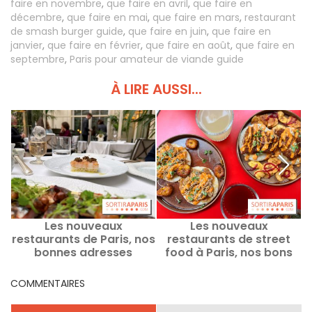
faire en novembre
,
que faire en avril
,
que faire en
décembre
,
que faire en mai
,
que faire en mars
,
restaurant
de smash burger guide
,
que faire en juin
,
que faire en
janvier
,
que faire en février
,
que faire en août
,
que faire en
septembre
,
Paris pour amateur de viande guide
À LIRE AUSSI...
Les nouveaux
Les nouveaux
O
restaurants de Paris, nos
restaurants de street
bonnes adresses
food à Paris, nos bons
plans et bonnes
adresses
COMMENTAIRES