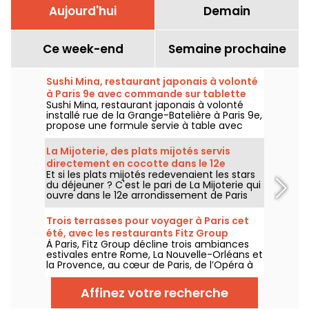
Aujourd'hui
Demain
Ce week-end
Semaine prochaine
Sushi Mina, restaurant japonais à volonté
à Paris 9e avec commande sur tablette
Sushi Mina, restaurant japonais à volonté
installé rue de la Grange-Batelière à Paris 9e,
propose une formule servie à table avec
commande sur tablette. Sushis, makis,
gyozas, brochettes et plats préparés à la
La Mijoterie, des plats mijotés servis
demande sont proposés midi et soir, du
directement en cocotte dans le 12e
mardi au dimanche.
Et si les plats mijotés redevenaient les stars
arrondissement
du déjeuner ? C'est le pari de La Mijoterie qui
ouvre dans le 12e arrondissement de Paris
avec une cuisine de longue cuisson
imaginée par le chef Augustin Garnier et
Trois terrasses pour voyager à Paris cet
servie directement dans des cocottes.
été, avec les restaurants Fitz Group
À Paris, Fitz Group décline trois ambiances
estivales entre Rome, La Nouvelle-Orléans et
la Provence, au cœur de Paris, de l’Opéra à
la Tour Eiffel. Chaque adresse, grâce à sa
terrasse, offre une escale à part entière,
Affinez votre recherche
sans quitter la capitale .