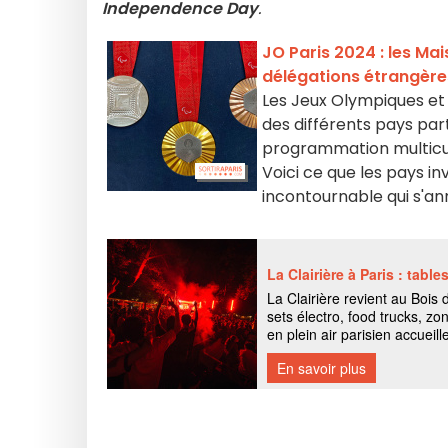
Independence Day
.
JO Paris 2024 : les M
délégations étrangère
Les Jeux Olympiques et 
des différents pays part
programmation multicult
Voici ce que les pays i
incontournable qui s'a