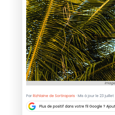
Image 
Par
Rizhlaine de Sortiraparis
· Mis à jour le 23 juill
Plus de positif dans votre fil Google ? Ajout