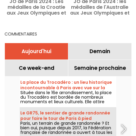
JO de Paris 2024 : Les
JO de Paris 2024 : les
médailles de la Croatie
médailles de l'Australie
m
aux Jeux Olympiques et
aux Jeux Olympiques et
Paralympiques de Paris
Paralympiques de Paris
COMMENTAIRES
Aujourd'hui
Demain
Ce week-end
Semaine prochaine
La place du Trocadéro : un lieu historique
incontournable à Paris avec vue sur la
Située dans le 16e arrondissement, la place
Tour Eiffel
du Trocadéro est bordée de nombreux
monuments et lieux culturels. Elle attire
autant les touristes que les Parisiens de
toujours grâce à sa vue imprenable sur la
Le GR75, le sentier de grande randonnée
Tour Eiffel.
pour faire le tour de Paris à pied
Paris, un terrain de grande randonnée ? Et
bien oui, puisque depuis 2017, la Fédération
française de randonnée a ouvert à tous les