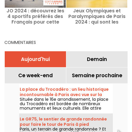
JO 2024 : découvrez les
Jeux Olympiques et
4 sportifs préférés des
Paralympiques de Paris
Français pour cette
2024 : qui sont les
année 2024
athlètes médaillés en
judo ? Palmarès
COMMENTAIRES
Aujourd'hui
Demain
Ce week-end
Semaine prochaine
La place du Trocadéro : un lieu historique
incontournable à Paris avec vue sur la
Située dans le 16e arrondissement, la place
Tour Eiffel
du Trocadéro est bordée de nombreux
monuments et lieux culturels. Elle attire
autant les touristes que les Parisiens de
toujours grâce à sa vue imprenable sur la
Le GR75, le sentier de grande randonnée
Tour Eiffel.
pour faire le tour de Paris à pied
Paris, un terrain de grande randonnée ? Et