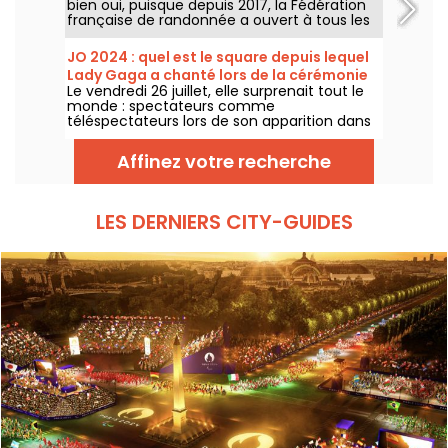
bien oui, puisque depuis 2017, la Fédération
française de randonnée a ouvert à tous les
amateurs de marche un sentier
entièrement balisé, pour faire le tour de
JO 2024 : quel est le square depuis lequel
Paris.
Lady Gaga a chanté lors de la cérémonie
Le vendredi 26 juillet, elle surprenait tout le
d'ouverture ?
monde : spectateurs comme
téléspectateurs lors de son apparition dans
une très belle robe noire, entourée de
pompons rose. Mais où se trouvait la
Affinez votre recherche
chanteuse ? Le lieu est-il ouvert au public ?
LES DERNIERS CITY-GUIDES